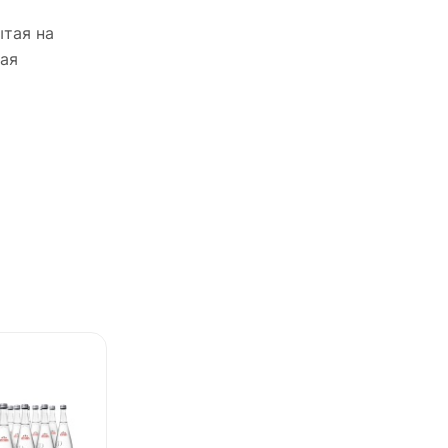
ытая на
рая
ХИТ
ХИТ