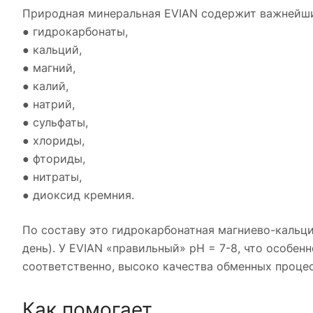
Природная минеральная EVIAN содержит важнейши
● гидрокарбонаты,
● кальций,
● магний,
● калий,
● натрий,
● сульфаты,
● хлориды,
● фториды,
● нитраты,
● диоксид кремния.
По составу это гидрокарбонатная магниево-кальци
день). У EVIAN «правильный» pH = 7-8, что особе
соответственно, высоко качества обменных процес
Как помогает