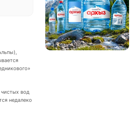
Альпы),
ывается
ледникового»
 чистых вод
тся недалеко