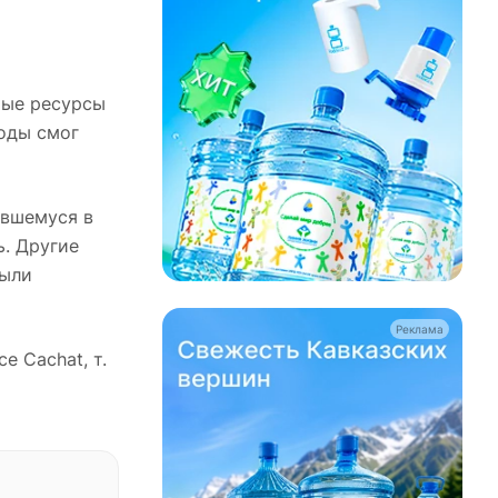
рые ресурсы
оды смог
авшемуся в
ь. Другие
были
Реклама
e Cachat, т.