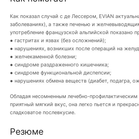
Как показал случай с де Лессером, EVIAN актуальн
заболеваниях), а также печенью и желчевыводящим
употребление французской альпийской показано п
● гастритах и язвах (без осложнений);
● нарушениях, возникших после операций на желуд
● желчекаменной болезни;
● синдроме раздраженного кишечника;
● синдроме функциональной диспепсии;
● нарушениях обмена веществ (диабет, подагра, ож
Обладая несомненным лечебно-профилактическим э
приятный мягкий вкус, она легко пьется и прекра
сладковатое послевкусие.
Резюме