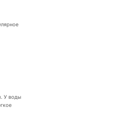
улярное
. У воды
егкое