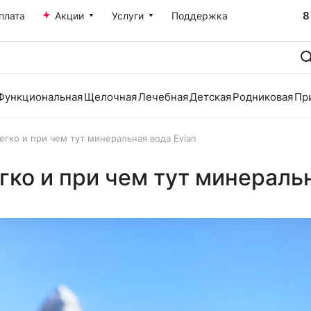
8
плата
Акции
Услуги
Поддержка
Функциональная
Щелочная
Лечебная
Детская
Родниковая
Пр
егко и при чем тут минеральная вода Evian
гко и при чем тут минеральн