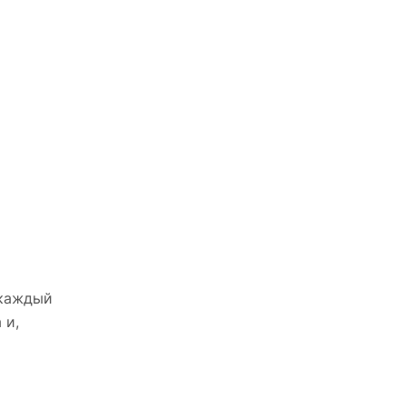
 каждый
 и,