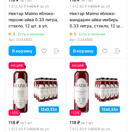
за 1 шт
за 1 шт
за уп
за уп
1 412.40 ₽
1 605 ₽
1 412.40 ₽
1 605 ₽
Нектар Maimo яблоко-
Нектар Maimo яблоко-
персик-айва 0.33 литра,
мандарин-айва-имбирь
стекло, 12 шт. в уп.
0.33 литра, стекло, 12 шт.
в уп.
5
5
Есть в наличии
Есть в наличии
Арт.
0044883
Арт.
0044885
В корзину
В корзину
АКЦИЯ
АКЦИЯ
-12%
-12%
118 ₽
118 ₽
за 1 шт
за 1 шт
за уп
за уп
1 412.40 ₽
1 605 ₽
1 412.40 ₽
1 605 ₽