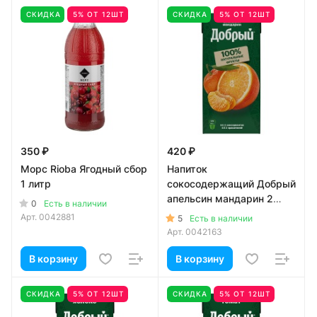
СКИДКА
5% ОТ 12ШТ
СКИДКА
5% ОТ 12ШТ
350 ₽
420 ₽
Морс Rioba Ягодный сбор
Напиток
1 литр
сокосодержащий Добрый
апельсин мандарин 2
0
Есть в наличии
литра
Арт.
0042881
5
Есть в наличии
Арт.
0042163
В корзину
В корзину
СКИДКА
5% ОТ 12ШТ
СКИДКА
5% ОТ 12ШТ