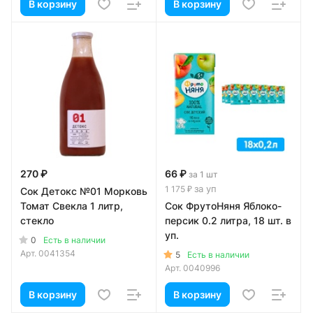
В корзину
В корзину
270 ₽
66 ₽
за 1 шт
за уп
1 175 ₽
Сок Детокс №01 Морковь
Томат Свекла 1 литр,
Сок ФрутоНяня Яблоко-
стекло
персик 0.2 литра, 18 шт. в
уп.
0
Есть в наличии
Арт.
0041354
5
Есть в наличии
Арт.
0040996
В корзину
В корзину