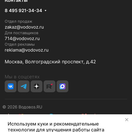
Контакты
8 495 921-34-34
Отдел продаж
zakaz@vodovoz.ru
Для поставщиков
714@vodovoz.ru
Отдел рекламы
reklama@vodovoz.ru
Москва, Волгоградский проспект, д.42
Мы в соцсетях
© 2026 Водовоз.RU
✕
Используем куки и рекомендательные
Конфиденциальность
Оферта
технологии для улучшения работы сайта