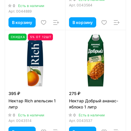
Арт.
0043564
0
Есть в наличии
Арт.
0044889
В корзину
В корзину
СКИДКА
5% ОТ 12ШТ
395 ₽
275 ₽
Нектар Rich апельсин 1
Нектар Добрый ананас-
литр
яблоко 1 литр
0
0
Есть в наличии
Есть в наличии
Арт.
0043514
Арт.
0043537