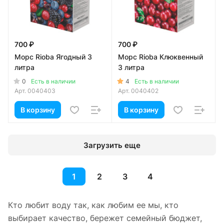
700 ₽
700 ₽
Морс Rioba Ягодный 3
Морс Rioba Клюквенный
литра
3 литра
0
4
Есть в наличии
Есть в наличии
Арт.
0040403
Арт.
0040402
В корзину
В корзину
Загрузить еще
1
2
3
4
Кто любит воду так, как любим ее мы, кто
выбирает качество, бережет семейный бюджет,