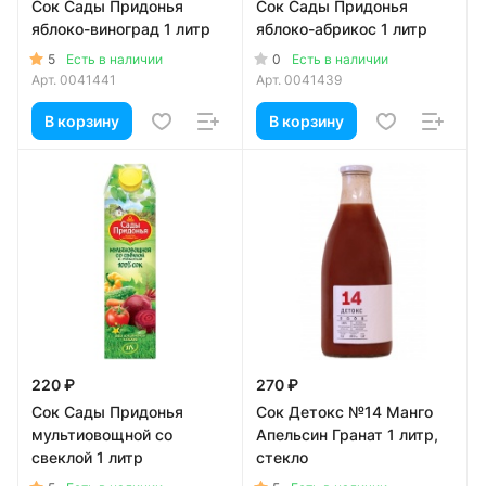
Сок Сады Придонья
Сок Сады Придонья
яблоко-виноград 1 литр
яблоко-абрикос 1 литр
5
0
Есть в наличии
Есть в наличии
Арт.
0041441
Арт.
0041439
В корзину
В корзину
220 ₽
270 ₽
Сок Сады Придонья
Сок Детокс №14 Манго
мультиовощной со
Апельсин Гранат 1 литр,
свеклой 1 литр
стекло