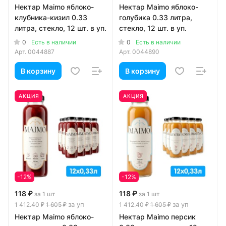
Нектар Maimo яблоко-
Нектар Maimo яблоко-
клубника-кизил 0.33
голубика 0.33 литра,
литра, стекло, 12 шт. в уп.
стекло, 12 шт. в уп.
0
0
Есть в наличии
Есть в наличии
Арт.
0044887
Арт.
0044890
В корзину
В корзину
АКЦИЯ
АКЦИЯ
-12%
-12%
118 ₽
118 ₽
за 1 шт
за 1 шт
за уп
за уп
1 412.40 ₽
1 605 ₽
1 412.40 ₽
1 605 ₽
Нектар Maimo яблоко-
Нектар Maimo персик