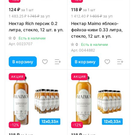
124 ₽
118 ₽
за 1 шт
за 1 шт
за уп
за уп
1 483.25 ₽
1 745 ₽
1 412.40 ₽
1 605 ₽
Нектар Rich персик 0.2
Нектар Maimo яблоко-
литра, стекло, 12 шт. в уп.
фейхоа-киви 0.33 литра,
стекло, 12 шт. в уп.
0
Есть в наличии
Арт.
0023707
0
Есть в наличии
Арт.
0044882
В корзину
В корзину
АКЦИЯ
АКЦИЯ
-12%
-12%
118 ₽
118 ₽