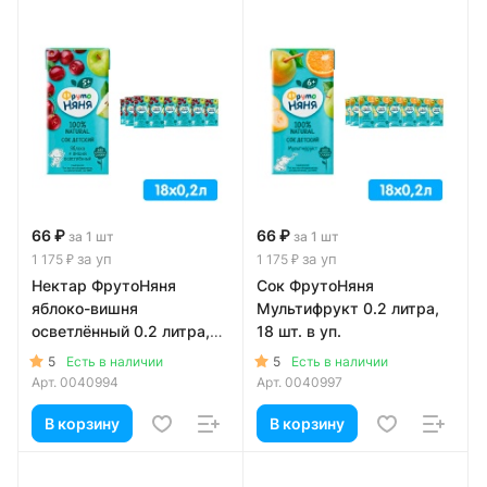
66 ₽
66 ₽
за 1 шт
за 1 шт
за уп
за уп
1 175 ₽
1 175 ₽
Нектар ФрутоНяня
Сок ФрутоНяня
яблоко-вишня
Мультифрукт 0.2 литра,
осветлённый 0.2 литра,
18 шт. в уп.
18 шт. в уп.
5
5
Есть в наличии
Есть в наличии
Арт.
0040994
Арт.
0040997
В корзину
В корзину