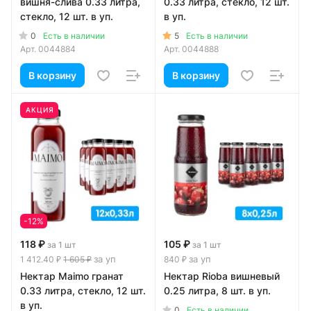
вишня-слива 0.33 литра,
0.33 литра, стекло, 12 шт.
стекло, 12 шт. в уп.
в уп.
0
5
Есть в наличии
Есть в наличии
Арт.
0044884
Арт.
0044888
В корзину
В корзину
АКЦИЯ
-12%
118 ₽
105 ₽
за 1 шт
за 1 шт
за уп
за уп
1 412.40 ₽
1 605 ₽
840 ₽
Нектар Maimo гранат
Нектар Rioba вишневый
0.33 литра, стекло, 12 шт.
0.25 литра, 8 шт. в уп.
в уп.
0
Есть в наличии