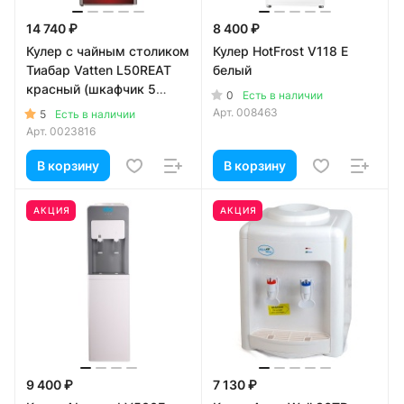
14 740 ₽
8 400 ₽
Кулер с чайным столиком
Кулер HotFrost V118 E
Тиабар Vatten L50REAT
белый
красный (шкафчик 5
0
Есть в наличии
литров)
Арт.
008463
5
Есть в наличии
Арт.
0023816
В корзину
В корзину
АКЦИЯ
АКЦИЯ
9 400 ₽
7 130 ₽