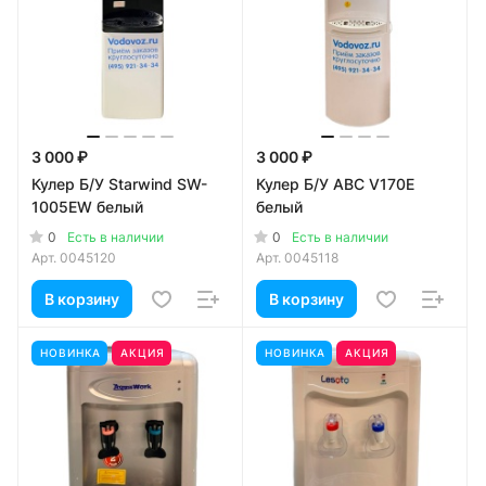
3 000 ₽
3 000 ₽
Кулер Б/У Starwind SW-
Кулер Б/У ABC V170E
1005EW белый
белый
0
0
Есть в наличии
Есть в наличии
Арт.
0045120
Арт.
0045118
В корзину
В корзину
НОВИНКА
АКЦИЯ
НОВИНКА
АКЦИЯ