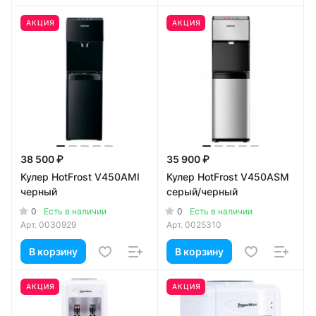
АКЦИЯ
АКЦИЯ
38 500 ₽
35 900 ₽
Кулер HotFrost V450AMI
Кулер HotFrost V450ASM
черный
серый/черный
0
0
Есть в наличии
Есть в наличии
Арт.
0030929
Арт.
0025310
В корзину
В корзину
АКЦИЯ
АКЦИЯ