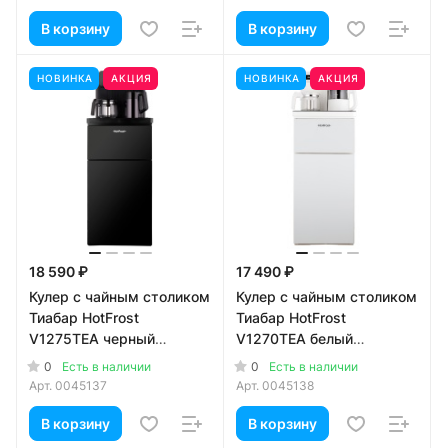
В корзину
В корзину
НОВИНКА
АКЦИЯ
НОВИНКА
АКЦИЯ
18 590 ₽
17 490 ₽
Кулер с чайным столиком
Кулер с чайным столиком
Тиабар HotFrost
Тиабар HotFrost
V1275TEA черный
V1270TEA белый
(шкафчик 3 литра)
(шкафчик 3 литра)
0
0
Есть в наличии
Есть в наличии
Арт.
0045137
Арт.
0045138
В корзину
В корзину