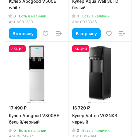
Кулер Abcgood V500E
Кулер Aqua Well 36TD
white
белый
0
0
Есть в наличии
Есть в наличии
Арт.
0031239
Арт.
0038336
В корзину
В корзину
АКЦИЯ
АКЦИЯ
17 490 ₽
16 720 ₽
Кулер Abcgood V800AE
Кулер Vatten V02NKB
белый/черный
черный
0
0
Есть в наличии
Есть в наличии
Арт.
0024207
Арт.
0037894