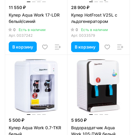
11 550 ₽
28 900 ₽
Кулер Aqua Work 17-LDR
Кулер HotFrost V25L с
белый/синий
льдогенератором
0
0
Есть в наличии
Есть в наличии
Арт.
0037242
Арт.
0033579
В корзину
В корзину
5 500 ₽
5 950 ₽
Кулер Aqua Work 0.7-TКR
Водораздатчик Aqua
белый
Work 105-TWR белый