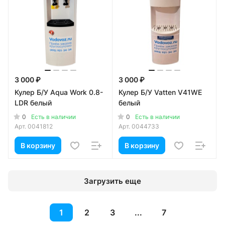
3 000 ₽
3 000 ₽
Кулер Б/У Aqua Work 0.8-
Кулер Б/У Vatten V41WE
LDR белый
белый
0
0
Есть в наличии
Есть в наличии
Арт.
0041812
Арт.
0044733
В корзину
В корзину
Загрузить еще
1
2
3
...
7