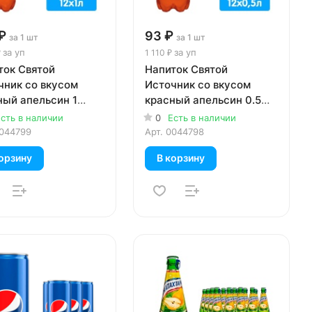
₽
93 ₽
за 1 шт
за 1 шт
за уп
за уп
₽
1 110 ₽
ток Святой
Напиток Святой
чник со вкусом
Источник со вкусом
ный апельсин 1
красный апельсин 0.5
газ, пэт, 12 шт. в уп.
литра, газ, пэт, 12 шт. в
сть в наличии
0
Есть в наличии
уп.
044799
Арт.
0044798
орзину
В корзину