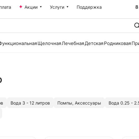
8
плата
Акции
Услуги
Поддержка
Функциональная
Щелочная
Лечебная
Детская
Родниковая
Пр
о
ов
Вода 3 - 12 литров
Помпы, Аксессуары
Вода 0.25 - 2.