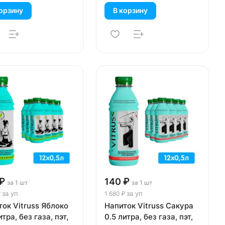
орзину
В корзину
₽
140 ₽
за 1 шт
за 1 шт
за уп
за уп
₽
1 680 ₽
ок Vitruss Яблоко
Напиток Vitruss Сакура
итра, без газа, пэт,
0.5 литра, без газа, пэт,