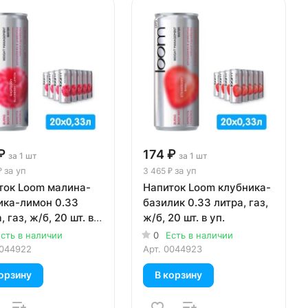
₽
174 ₽
за 1 шт
за 1 шт
за уп
за уп
₽
3 465 ₽
ток Loom малина-
Напиток Loom клубника-
ика-лимон 0.33
базилик 0.33 литра, газ,
, газ, ж/б, 20 шт. в
ж/б, 20 шт. в уп.
сть в наличии
0
Есть в наличии
044922
Арт.
0044923
орзину
В корзину