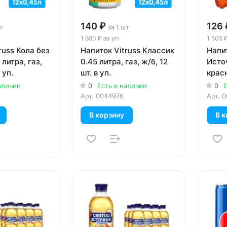
140 ₽
126 
т
за 1 шт
за уп
1 680 ₽
1 505 
russ Кола без
Напиток Vitruss Классик
Напи
 литра, газ,
0.45 литра, газ, ж/б, 12
Исто
 уп.
шт. в уп.
крас
литр, 
аличии
0
Есть в наличии
0
Е
Арт.
0044976
Арт.
0
В корзину
В к