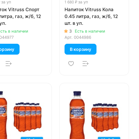
за уп
за уп
₽
1 680 ₽
ок Vitruss Спорт
Напиток Vitruss Кола
литра, газ, ж/б, 12
0.45 литра, газ, ж/б, 12
уп.
шт. в уп.
сть в наличии
3
Есть в наличии
044977
Арт.
0044986
орзину
В корзину