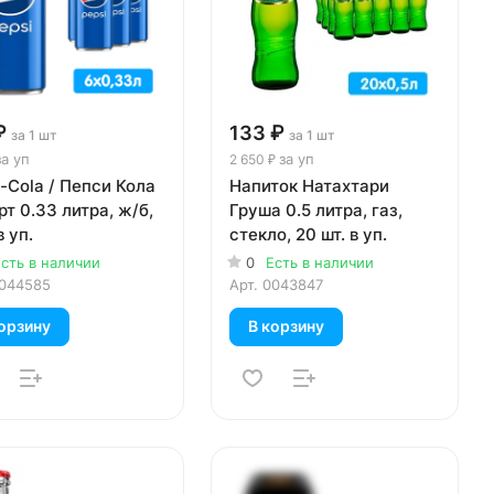
₽
133 ₽
за 1 шт
за 1 шт
за уп
за уп
2 650 ₽
-Cola / Пепси Кола
Напиток Натахтари
т 0.33 литра, ж/б,
Груша 0.5 литра, газ,
в уп.
стекло, 20 шт. в уп.
сть в наличии
0
Есть в наличии
044585
Арт.
0043847
орзину
В корзину