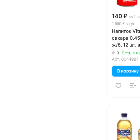
140 ₽
за 1 ш
за уп
1 680 ₽
Напиток Vit
сахара 0.45
ж/б, 12 шт. в
0
Есть в н
Арт.
0044987
В корзину