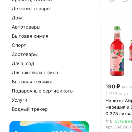
Детские товары
Дом
Автотовары
Бытовая химия
Спорт
Зоотовары
Дача, сад
Для школы и офиса
Бытовая техника
190 ₽
за 1 ш
Подарочные сертификаты
за уп
2 275 ₽
Услуги
Напиток Аб
Черешня и 
Водный трекер
0.375 литра,
12 шт. в уп.
0
Есть в н
Арт.
0043500
Реклама