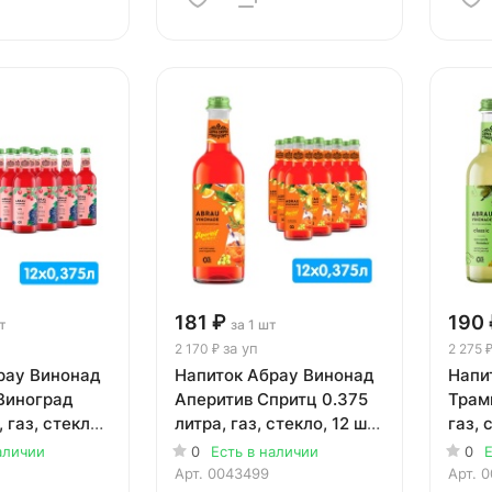
181 ₽
190 
т
за 1 шт
за уп
2 170 ₽
2 275 
рау Винонад
Напиток Абрау Винонад
Напи
Виноград
Аперитив Спритц 0.375
Трами
 газ, стекло,
литра, газ, стекло, 12 шт.
газ, 
в уп.
аличии
0
Есть в наличии
0
Е
Арт.
0043499
Арт.
0