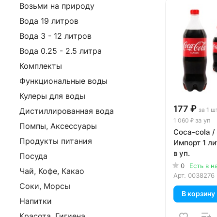
Возьми на природу
Вода 19 литров
Вода 3 - 12 литров
Вода 0.25 - 2.5 литра
Комплекты
Функциональные воды
Кулеры для воды
177 ₽
за 1 ш
Дистиллированная вода
за уп
1 060 ₽
Помпы, Аксессуары
Coca-cola /
Продукты питания
Импорт 1 лит
в уп.
Посуда
0
Есть в н
Чай, Кофе, Какао
Арт.
0038276
Соки, Морсы
В корзину
Напитки
Красота, Гигиена