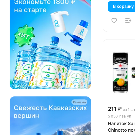
В корзину
Реклама
211 ₽
за 1 ш
за уп
5 050 ₽
Напиток San
Chinotto п