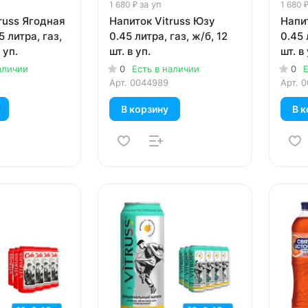
за уп
1 680 ₽
1 680 
russ Ягодная
Напиток Vitruss Юзу
Напит
 литра, газ,
0.45 литра, газ, ж/б, 12
0.45 
 уп.
шт. в уп.
шт. в 
аличии
0
Есть в наличии
0
Е
Арт.
0044989
Арт.
0
В корзину
В к