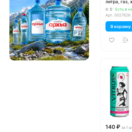
литра, газ, 
уп.
0
Есть в н
Арт.
0027826
В корзину
140 ₽
за 1 ш