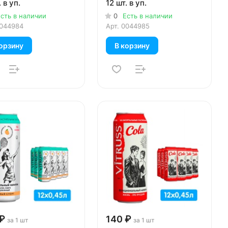
 в уп.
12 шт. в уп.
сть в наличии
0
Есть в наличии
044984
Арт.
0044985
орзину
В корзину
₽
140 ₽
за 1 шт
за 1 шт