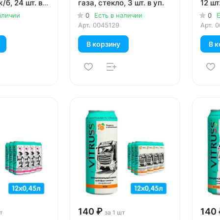
ж/б, 24 шт. в
газа, стекло, 3 шт. в уп.
12 шт.
аличии
0
Есть в наличии
0
Е
Арт.
0045129
Арт.
0
В корзину
В к
140 ₽
140 
т
за 1 шт