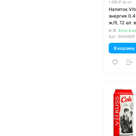
за уп
1 680 ₽
Напиток Vit
энергия 0.45
ж/б, 12 шт. в
0
Есть в н
Арт.
0044988
В корзину