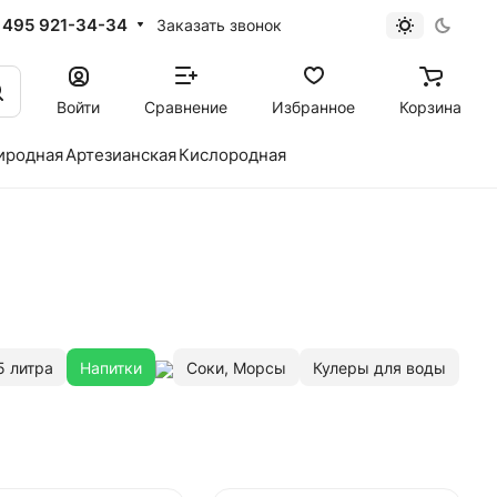
 495 921-34-34
Заказать звонок
Войти
Сравнение
Избранное
Корзина
иродная
Артезианская
Кислородная
5 литра
Напитки
Соки, Морсы
Кулеры для воды