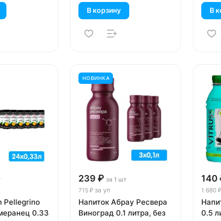
В корзину
В к
НОВИНКА
239 ₽
140 
т
за 1 шт
за уп
715 ₽
1 680 
 Pellegrino
Напиток Абрау Ресвера
Напит
омеранец 0.33
Виноград 0.1 литра, без
0.5 л