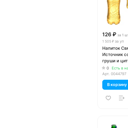
126 ₽
за 1 ш
за уп
1 505 ₽
Напиток Св
Источник с
груши и цит
газ, пэт, 12 
0
Есть в н
Арт.
0044797
В корзину