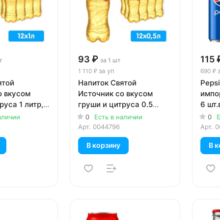
93 ₽
115 
т
за 1 шт
за уп
1 110 ₽
690 ₽
ятой
Напиток Святой
Pepsi
о вкусом
Источник со вкусом
импор
руса 1 литр,
груши и цитруса 0.5
6 шт.
шт. в уп.
литра, газ, пэт, 12 шт. в
аличии
0
Есть в наличии
0
Е
уп.
Арт.
0044796
Арт.
0
В корзину
В к