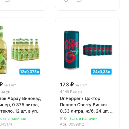
₽
173 ₽
за 1 шт
за 1 шт
за уп
за уп
₽
4 145 ₽
ток Абрау Винонад
Dr.Pepper / Доктор
нер, 0.375 литра,
Пеппер Cherry Вишня
стекло, 12 шт. в уп.
0.33 литра, ж/б, 24 шт. в
уп.
сть в наличии
0
Есть в наличии
043174
Арт.
0039812