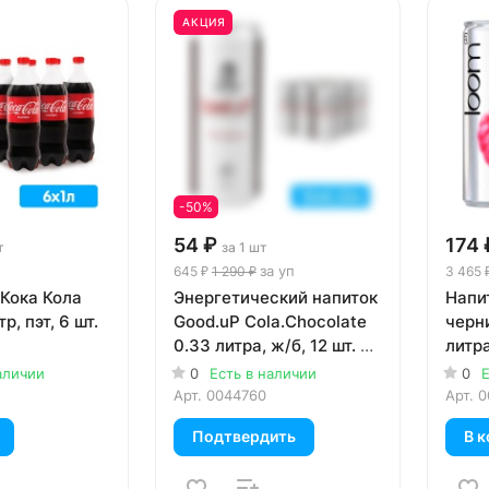
АКЦИЯ
-50%
54 ₽
174 
т
за 1 шт
за уп
645 ₽
1 290 ₽
3 465 
 Кока Кола
Энергетический напиток
Напи
р, пэт, 6 шт.
Good.uP Cola.Chocolate
черн
0.33 литра, ж/б, 12 шт. в
литра
уп.
уп.
аличии
0
Есть в наличии
0
Е
Арт.
0044760
Арт.
0
Подтвердить
В к