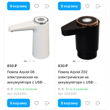
В корзину
В корзину
830 ₽
830 ₽
Помпа Aqviol 06
Помпа Aqviol Z02
электрическая на
электрическая на
аккумуляторе с USB-
аккумуляторе с USB-
адаптером для 19л
адаптером для 19л
0
0
Есть в наличии
Есть в наличии
бутылей, белая
бутылей, черная
Арт.
0043552
Арт.
0043551
В корзину
В корзину