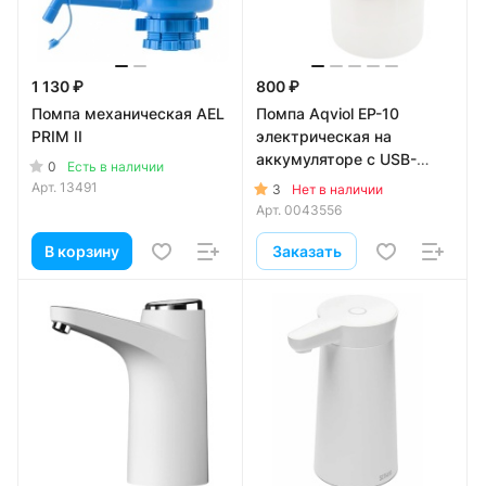
1 130 ₽
800 ₽
Помпа механическая AEL
Помпа Aqviol EP-10
PRIM II
электрическая на
аккумуляторе с USB-
0
Есть в наличии
адаптером для 19л
Арт.
13491
3
Нет в наличии
бутылей, прозрачный
Арт.
0043556
матовый
В корзину
Заказать