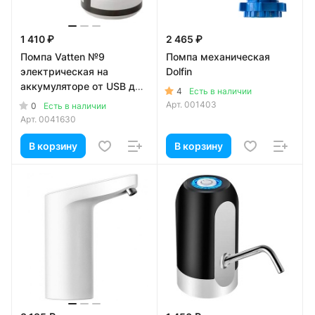
1 410 ₽
2 465 ₽
Помпа Vatten №9
Помпа механическая
электрическая на
Dolfin
аккумуляторе от USB для
4
Есть в наличии
19л бутылей
Арт.
001403
0
Есть в наличии
Арт.
0041630
В корзину
В корзину