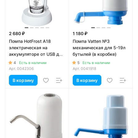
2 680 ₽
1 180 ₽
Помпа HotFrost A18
Помпа Vatten №3
электрическая на
механическая для 5-19л
аккумуляторе от USB для
бутылей (в коробке)
5-19л бутылей, белая (в
4
5
Есть в наличии
Есть в наличии
коробке)
Арт.
0042306
Арт.
0041918
В корзину
В корзину