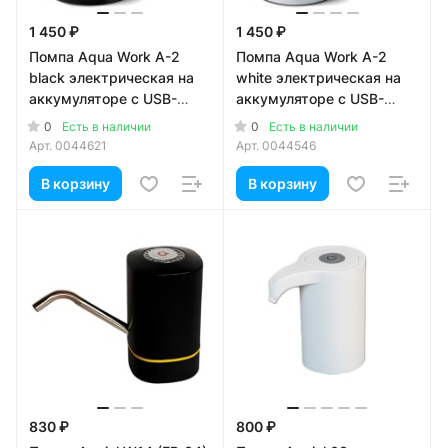
1 450 ₽
1 450 ₽
Помпа Aqua Work A-2
Помпа Aqua Work A-2
black электрическая на
white электрическая на
аккумуляторе с USB-
аккумуляторе с USB-
адаптером для 19л
адаптером для 19л
0
0
Есть в наличии
Есть в наличии
бутылей (в коробке)
бутылей (в коробке)
Арт.
0044621
Арт.
0044546
В корзину
В корзину
830 ₽
800 ₽