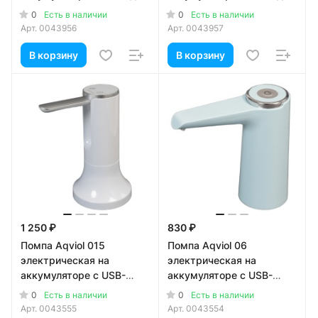
19л бутылей
19л бутылей
0
0
Есть в наличии
Есть в наличии
Арт.
0043956
Арт.
0043957
В корзину
В корзину
1 250 ₽
830 ₽
Помпа Aqviol 015
Помпа Aqviol 06
электрическая на
электрическая на
аккумуляторе с USB-
аккумуляторе с USB-
адаптером для 19л
адаптером для 19л
0
0
Есть в наличии
Есть в наличии
бутылей, белая
бутылей, голубая
Арт.
0043555
Арт.
0043554