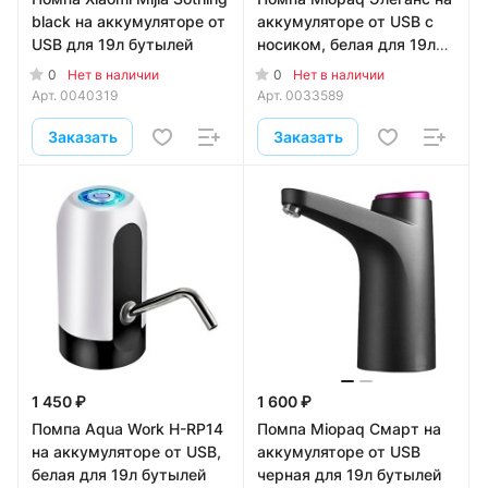
black на аккумуляторе от
аккумуляторе от USB с
USB для 19л бутылей
носиком, белая для 19л
бутылей
0
0
Нет в наличии
Нет в наличии
Арт.
0040319
Арт.
0033589
Заказать
Заказать
1 450 ₽
1 600 ₽
Помпа Aqua Work H-RP14
Помпа Miopaq Смарт на
на аккумуляторе от USB,
аккумуляторе от USB
белая для 19л бутылей
черная для 19л бутылей