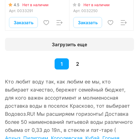
4.5
0
Нет в наличии
Нет в наличии
Арт.
0033291
Арт.
0032250
Заказать
Заказать
Загрузить еще
1
2
Кто любит воду так, как любим ее мы, кто
выбирает качество, бережет семейный бюджет,
для кого важен ассортимент и молниеносная
доставка воды в поселок Красково, тот выбирает
Водовоз.RU! Мы расширяем горизонты! Доставка
более 50 наименований питьевой воды различного
объема от 0,33 до 19л., в стекле и пэт-таре (
Архыз
,
Пилигрим
,
Королевская
,
Кубай
,
Горная