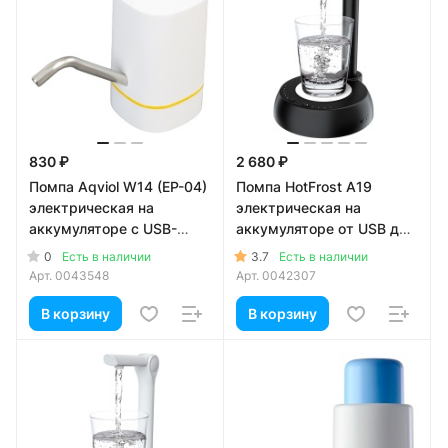
830 ₽
2 680 ₽
Помпа Aqviol W14 (EP-04)
Помпа HotFrost A19
электрическая на
электрическая на
аккумуляторе с USB-
аккумуляторе от USB для
адаптером для 19л
5-19л бутылей, черная (в
0
3.7
Есть в наличии
Есть в наличии
бутылей, белая
коробке)
Арт.
0043548
Арт.
0042307
В корзину
В корзину