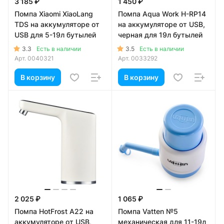
3 185 ₽
1 450 ₽
Помпа Xiaomi XiaoLang
Помпа Aqua Work H-RP14
TDS на аккумуляторе от
на аккумуляторе от USB,
USB для 5-19л бутылей
черная для 19л бутылей
3.3
3.5
Есть в наличии
Есть в наличии
Арт.
0040321
Арт.
0033292
В корзину
В корзину
2 025 ₽
1 065 ₽
Помпа HotFrost A22 на
Помпа Vatten №5
аккумуляторе от USB,
механическая для 11-19л