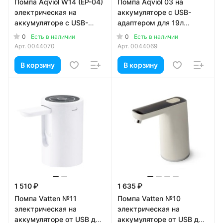
Помпа Aqviol W14 (EP-04)
Помпа Aqviol 03 на
электрическая на
аккумуляторе с USB-
аккумуляторе с USB-
адаптером для 19л
адаптером для 19л
бутылей, белая
0
0
Есть в наличии
Есть в наличии
бутылей, черная
Арт.
0044070
Арт.
0044069
В корзину
В корзину
1 510 ₽
1 635 ₽
Помпа Vatten №11
Помпа Vatten №10
электрическая на
электрическая на
аккумуляторе от USB для
аккумуляторе от USB для