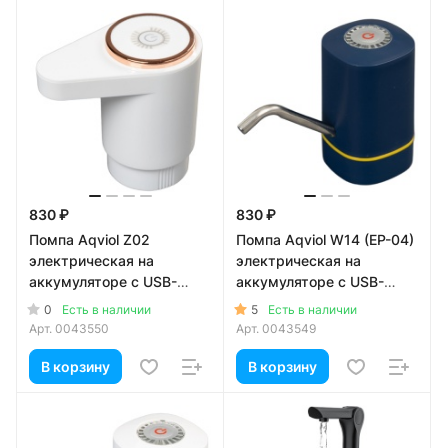
830 ₽
830 ₽
Помпа Aqviol Z02
Помпа Aqviol W14 (EP-04)
электрическая на
электрическая на
аккумуляторе с USB-
аккумуляторе с USB-
адаптером для 19л
адаптером для 19л
0
5
Есть в наличии
Есть в наличии
бутылей, белая
бутылей, синяя
Арт.
0043550
Арт.
0043549
В корзину
В корзину