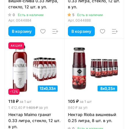
вишня-слива 0.33 литра,
0.33 литра, стекло, 12 шт.
стекло, 12 шт. в уп.
в уп.
0
5
Есть в наличии
Есть в наличии
Арт.
0044884
Арт.
0044888
В корзину
В корзину
АКЦИЯ
-12%
118 ₽
105 ₽
за 1 шт
за 1 шт
за уп
за уп
1 412.40 ₽
1 605 ₽
840 ₽
Нектар Maimo гранат
Нектар Rioba вишневый
0.33 литра, стекло, 12 шт.
0.25 литра, 8 шт. в уп.
в уп.
0
Есть в наличии