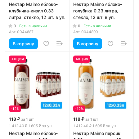
Нектар Maimo яблоко-
Нектар Maimo яблоко-
клубника-кизил 0.33
голубика 0.33 литра,
литра, стекло, 12 шт. в уп.
стекло, 12 шт. в уп.
0
0
Есть в наличии
Есть в наличии
Арт.
0044887
Арт.
0044890
В корзину
В корзину
АКЦИЯ
АКЦИЯ
-12%
-12%
118 ₽
118 ₽
за 1 шт
за 1 шт
за уп
за уп
1 412.40 ₽
1 605 ₽
1 412.40 ₽
1 605 ₽
Нектар Maimo яблоко-
Нектар Maimo персик