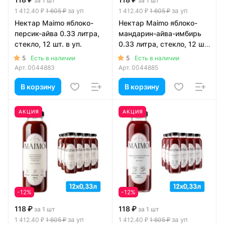
за 1 шт
за 1 шт
за уп
за уп
1 412.40 ₽
1 605 ₽
1 412.40 ₽
1 605 ₽
Нектар Maimo яблоко-
Нектар Maimo яблоко-
персик-айва 0.33 литра,
мандарин-айва-имбирь
стекло, 12 шт. в уп.
0.33 литра, стекло, 12 шт.
в уп.
5
5
Есть в наличии
Есть в наличии
Арт.
0044883
Арт.
0044885
В корзину
В корзину
АКЦИЯ
АКЦИЯ
-12%
-12%
118 ₽
118 ₽
за 1 шт
за 1 шт
за уп
за уп
1 412.40 ₽
1 605 ₽
1 412.40 ₽
1 605 ₽