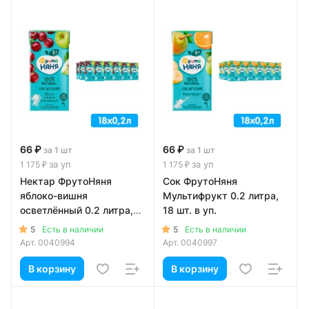
66 ₽
66 ₽
за 1 шт
за 1 шт
за уп
за уп
1 175 ₽
1 175 ₽
Нектар ФрутоНяня
Сок ФрутоНяня
яблоко-вишня
Мультифрукт 0.2 литра,
осветлённый 0.2 литра,
18 шт. в уп.
18 шт. в уп.
5
5
Есть в наличии
Есть в наличии
Арт.
0040994
Арт.
0040997
В корзину
В корзину