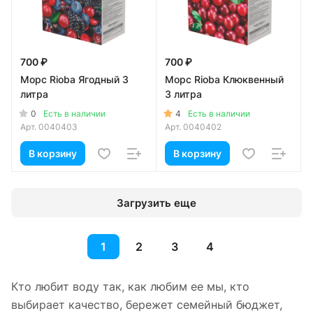
700 ₽
700 ₽
Морс Rioba Ягодный 3
Морс Rioba Клюквенный
литра
3 литра
0
4
Есть в наличии
Есть в наличии
Арт.
0040403
Арт.
0040402
В корзину
В корзину
Загрузить еще
1
2
3
4
Кто любит воду так, как любим ее мы, кто
выбирает качество, бережет семейный бюджет,