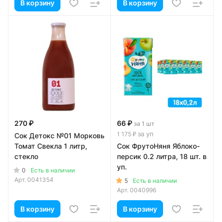
В корзину
В корзину
270 ₽
66 ₽
за 1 шт
за уп
1 175 ₽
Сок Детокс №01 Морковь
Томат Свекла 1 литр,
Сок ФрутоНяня Яблоко-
стекло
персик 0.2 литра, 18 шт. в
уп.
0
Есть в наличии
Арт.
0041354
5
Есть в наличии
Арт.
0040996
В корзину
В корзину