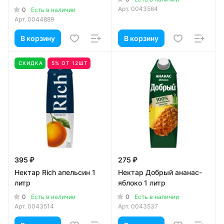
Арт.
0043564
0
Есть в наличии
Арт.
0044889
В корзину
В корзину
СКИДКА
5% ОТ 12ШТ
395 ₽
275 ₽
Нектар Rich апельсин 1
Нектар Добрый ананас-
литр
яблоко 1 литр
0
0
Есть в наличии
Есть в наличии
Арт.
0043514
Арт.
0043537