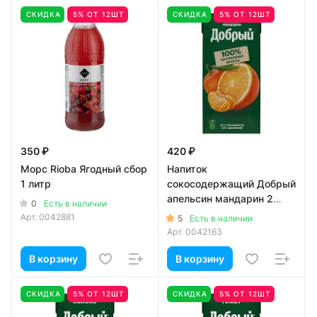
СКИДКА
5% ОТ 12ШТ
СКИДКА
5% ОТ 12ШТ
350 ₽
420 ₽
Морс Rioba Ягодный сбор
Напиток
1 литр
сокосодержащий Добрый
апельсин мандарин 2
0
Есть в наличии
литра
Арт.
0042881
5
Есть в наличии
Арт.
0042163
В корзину
В корзину
СКИДКА
5% ОТ 12ШТ
СКИДКА
5% ОТ 12ШТ