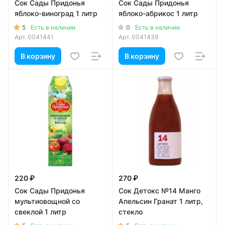
Сок Сады Придонья
Сок Сады Придонья
яблоко-виноград 1 литр
яблоко-абрикос 1 литр
5
0
Есть в наличии
Есть в наличии
Арт.
0041441
Арт.
0041439
В корзину
В корзину
220 ₽
270 ₽
Сок Сады Придонья
Сок Детокс №14 Манго
мультиовощной со
Апельсин Гранат 1 литр,
свеклой 1 литр
стекло