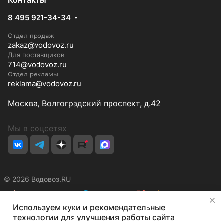
Контакты
8 495 921-34-34
Отдел продаж
zakaz@vodovoz.ru
Для поставщиков
714@vodovoz.ru
Отдел рекламы
reklama@vodovoz.ru
Москва, Волгоградский проспект, д.42
Мы в соцсетях
© 2026 Водовоз.RU
✕
Используем куки и рекомендательные
Конфиденциальность
Оферта
технологии для улучшения работы сайта