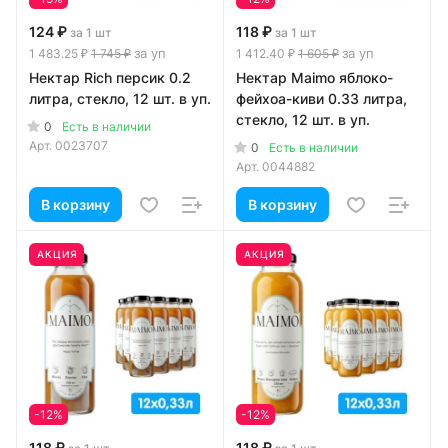
124 ₽
118 ₽
за 1 шт
за 1 шт
за уп
за уп
1 483.25 ₽
1 745 ₽
1 412.40 ₽
1 605 ₽
Нектар Rich персик 0.2
Нектар Maimo яблоко-
литра, стекло, 12 шт. в уп.
фейхоа-киви 0.33 литра,
стекло, 12 шт. в уп.
0
Есть в наличии
Арт.
0023707
0
Есть в наличии
Арт.
0044882
В корзину
В корзину
АКЦИЯ
АКЦИЯ
-12%
-12%
118 ₽
118 ₽