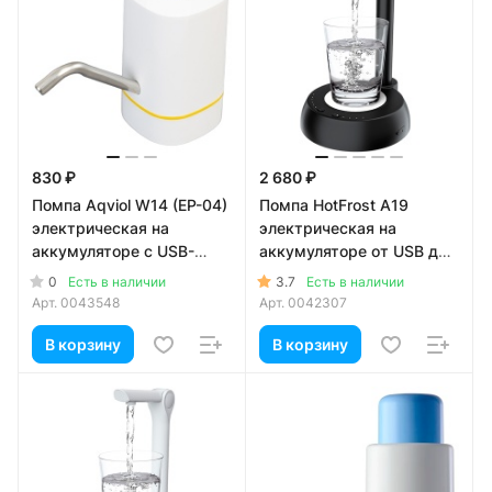
830 ₽
2 680 ₽
Помпа Aqviol W14 (EP-04)
Помпа HotFrost A19
электрическая на
электрическая на
аккумуляторе с USB-
аккумуляторе от USB для
адаптером для 19л
5-19л бутылей, черная (в
0
3.7
Есть в наличии
Есть в наличии
бутылей, белая
коробке)
Арт.
0043548
Арт.
0042307
В корзину
В корзину