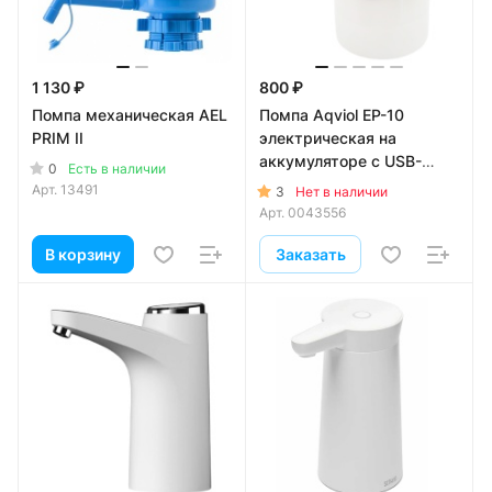
1 130 ₽
800 ₽
Помпа механическая AEL
Помпа Aqviol EP-10
PRIM II
электрическая на
аккумуляторе с USB-
0
Есть в наличии
адаптером для 19л
Арт.
13491
3
Нет в наличии
бутылей, прозрачный
Арт.
0043556
матовый
В корзину
Заказать