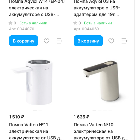
Помпа Aqviol W14 (EP-04)
Помпа Aqviol 03 на
электрическая на
аккумуляторе с USB-
аккумуляторе с USB-
адаптером для 19л
адаптером для 19л
бутылей, белая
0
0
Есть в наличии
Есть в наличии
бутылей, черная
Арт.
0044070
Арт.
0044069
В корзину
В корзину
1 510 ₽
1 635 ₽
Помпа Vatten №11
Помпа Vatten №10
электрическая на
электрическая на
аккумуляторе от USB для
аккумуляторе от USB для