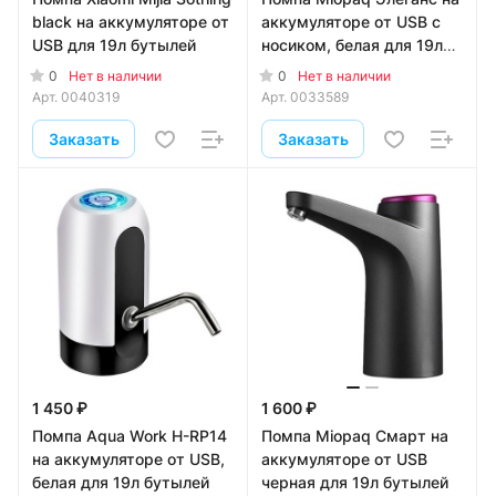
black на аккумуляторе от
аккумуляторе от USB с
USB для 19л бутылей
носиком, белая для 19л
бутылей
0
0
Нет в наличии
Нет в наличии
Арт.
0040319
Арт.
0033589
Заказать
Заказать
1 450 ₽
1 600 ₽
Помпа Aqua Work H-RP14
Помпа Miopaq Смарт на
на аккумуляторе от USB,
аккумуляторе от USB
белая для 19л бутылей
черная для 19л бутылей