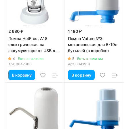
2 680 ₽
1 180 ₽
Помпа HotFrost A18
Помпа Vatten №3
электрическая на
механическая для 5-19л
аккумуляторе от USB для
бутылей (в коробке)
5-19л бутылей, белая (в
4
5
Есть в наличии
Есть в наличии
коробке)
Арт.
0042306
Арт.
0041918
В корзину
В корзину