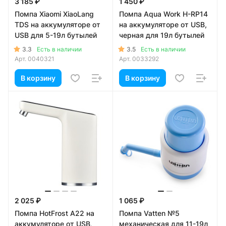
3 185 ₽
1 450 ₽
Помпа Xiaomi XiaoLang
Помпа Aqua Work H-RP14
TDS на аккумуляторе от
на аккумуляторе от USB,
USB для 5-19л бутылей
черная для 19л бутылей
3.3
3.5
Есть в наличии
Есть в наличии
Арт.
0040321
Арт.
0033292
В корзину
В корзину
2 025 ₽
1 065 ₽
Помпа HotFrost A22 на
Помпа Vatten №5
аккумуляторе от USB,
механическая для 11-19л