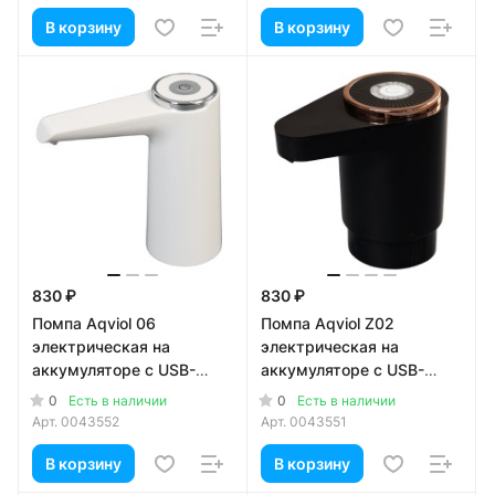
В корзину
В корзину
830 ₽
830 ₽
Помпа Aqviol 06
Помпа Aqviol Z02
электрическая на
электрическая на
аккумуляторе с USB-
аккумуляторе с USB-
адаптером для 19л
адаптером для 19л
0
0
Есть в наличии
Есть в наличии
бутылей, белая
бутылей, черная
Арт.
0043552
Арт.
0043551
В корзину
В корзину