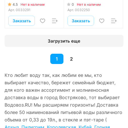
4.5
0
Нет в наличии
Нет в наличии
Арт.
0033291
Арт.
0032250
Заказать
Заказать
Загрузить еще
1
2
Кто любит воду так, как любим ее мы, кто
выбирает качество, бережет семейный бюджет,
для кого важен ассортимент и молниеносная
доставка воды в город Востряково, тот выбирает
Водовоз.RU! Мы расширяем горизонты! Доставка
более 50 наименований питьевой воды различного
объема от 0,33 до 19л., в стекле и пэт-таре (
Архыз
,
Пилигрим
,
Королевская
,
Кубай
,
Горная