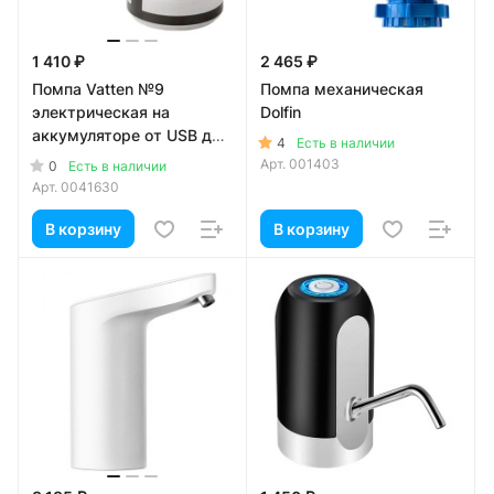
1 410 ₽
2 465 ₽
Помпа Vatten №9
Помпа механическая
электрическая на
Dolfin
аккумуляторе от USB для
4
Есть в наличии
19л бутылей
Арт.
001403
0
Есть в наличии
Арт.
0041630
В корзину
В корзину