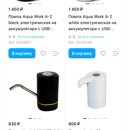
1 450 ₽
1 450 ₽
Помпа Aqua Work A-2
Помпа Aqua Work A-2
black электрическая на
white электрическая на
аккумуляторе с USB-
аккумуляторе с USB-
адаптером для 19л
адаптером для 19л
0
0
Есть в наличии
Есть в наличии
бутылей (в коробке)
бутылей (в коробке)
Арт.
0044621
Арт.
0044546
В корзину
В корзину
830 ₽
800 ₽