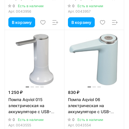
19л бутылей
19л бутылей
0
0
Есть в наличии
Есть в наличии
Арт.
0043956
Арт.
0043957
В корзину
В корзину
1 250 ₽
830 ₽
Помпа Aqviol 015
Помпа Aqviol 06
электрическая на
электрическая на
аккумуляторе с USB-
аккумуляторе с USB-
адаптером для 19л
адаптером для 19л
0
0
Есть в наличии
Есть в наличии
бутылей, белая
бутылей, голубая
Арт.
0043555
Арт.
0043554