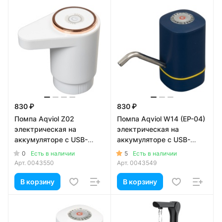
830 ₽
830 ₽
Помпа Aqviol Z02
Помпа Aqviol W14 (EP-04)
электрическая на
электрическая на
аккумуляторе с USB-
аккумуляторе с USB-
адаптером для 19л
адаптером для 19л
0
5
Есть в наличии
Есть в наличии
бутылей, белая
бутылей, синяя
Арт.
0043550
Арт.
0043549
В корзину
В корзину