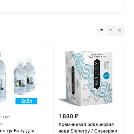
1 880 ₽
а 1 шт
уп
Кремниевая родниковая
energy Baby для
вода Sienergy / Сиэнержи