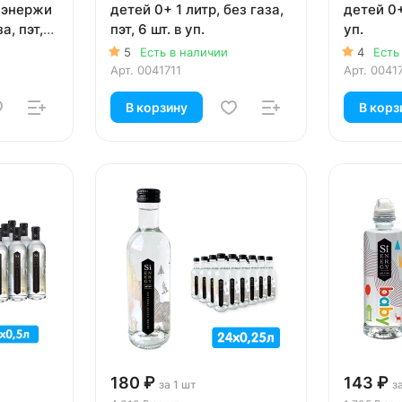
Сиэнержи
детей 0+ 1 литр, без газа,
детей 0+
а, пэт,
пэт, 6 шт. в уп.
уп.
5
Есть в наличии
4
Есть
Арт.
0041711
Арт.
0041
В корзину
В корз
180 ₽
143 ₽
за 1 шт
з