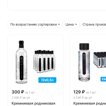
По возрастанию сортировки
Цена
Страна произ
300 ₽
129 ₽
за 1 шт
за 1 шт
за уп
за уп
3 590 ₽
3 090 ₽
Кремниевая родниковая
Кремниевая родн