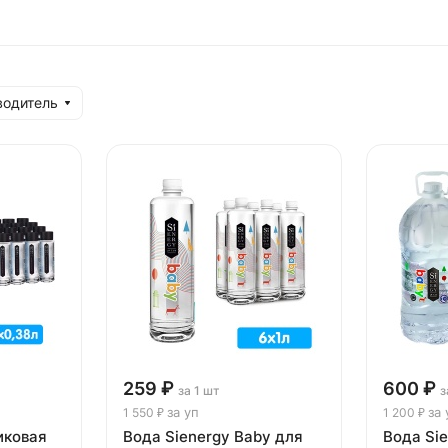
водитель
259 ₽
600 ₽
за 1 шт
з
за уп
за 
1 550 ₽
1 200 ₽
иковая
Вода Sienergy Baby для
Вода Si