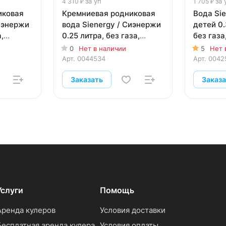
за уп
за 
4 310 ₽
1 705 ₽
иковая
Кремниевая родниковая
Вода Si
Сиэнержи
вода Sienergy / Сиэнержи
детей 0.
,
0.25 литра, без газа,
без газа,
.
стекло, 24 шт. в уп.
0
Нет в наличии
5
Нет 
Арт.
0044534
Арт.
0042
Заказать
Заказ
Услуги
Помощь
Аренда кулеров
Условия доставки
Бесплатная аренда кулера
Условия оплаты