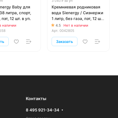
уп
за уп
3 040 ₽
energy Baby для
Кремниевая родниковая
38 литра, спорт,
вода Sienergy / Сиэнержи
 пэт, 12 шт. в уп.
1 литр, без газа, пэт, 12 шт.
в уп.
в наличии
4.5
Нет в наличии
558
Арт.
0042805
ать
Заказать
Контакты
8 495 921-34-34