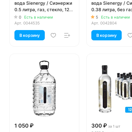
вода Sienergy / Сиэнержи
вода Sienergy / 
0.5 литра, газ, стекло, 12
0.38 литра, без газ
шт. в уп.
24 шт. в уп.
0
Есть в наличии
5
Есть в наличии
Арт.
0044535
Арт.
0042804
В корзину
В корзину
1 050 ₽
300 ₽
за 1 шт