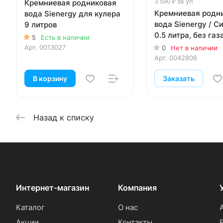
за уп
3 590 ₽
Кремниевая родниковая
Кремниевая родн
вода Sienergy для кулера
вода Sienergy / 
9 литров
0.5 литра, без газа
5
Есть в наличии
стекло, 12 шт. в уп
Арт.
0013027
0
Нет в наличии
Арт.
0042806
В корзину
Заказать
Назад к списку
Интернет-магазин
Компания
Каталог
О нас
Акции
Контакты