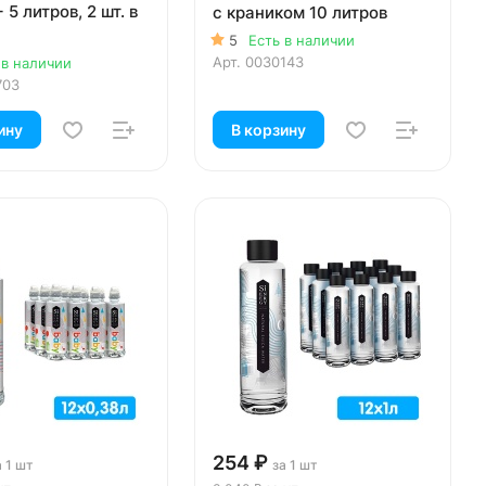
 5 литров, 2 шт. в
с краником 10 литров
5
Есть в наличии
Арт.
0030143
 в наличии
703
ину
В корзину
254 ₽
а 1 шт
за 1 шт