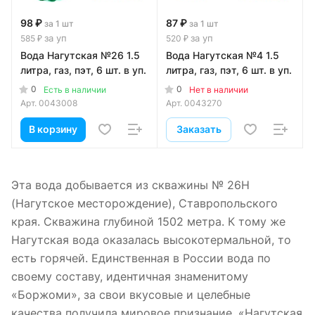
98 ₽
87 ₽
за 1 шт
за 1 шт
за уп
за уп
585 ₽
520 ₽
Вода Нагутская №26 1.5
Вода Нагутская №4 1.5
литра, газ, пэт, 6 шт. в уп.
литра, газ, пэт, 6 шт. в уп.
0
0
Есть в наличии
Нет в наличии
Арт.
0043008
Арт.
0043270
В корзину
Заказать
Эта вода добывается из скважины № 26Н
(Нагутское месторождение), Ставропольского
края. Скважина глубиной 1502 метра. К тому же
Нагутская вода оказалась высокотермальной, то
есть горячей. Единственная в России вода по
своему составу, идентичная знаменитому
«Боржоми», за свои вкусовые и целебные
качества получила мировое признание. «Нагутская