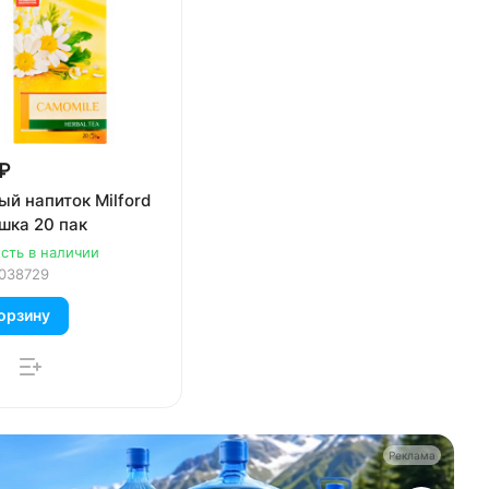
₽
й напиток Milford
шка 20 пак
сть в наличии
038729
орзину
Реклама