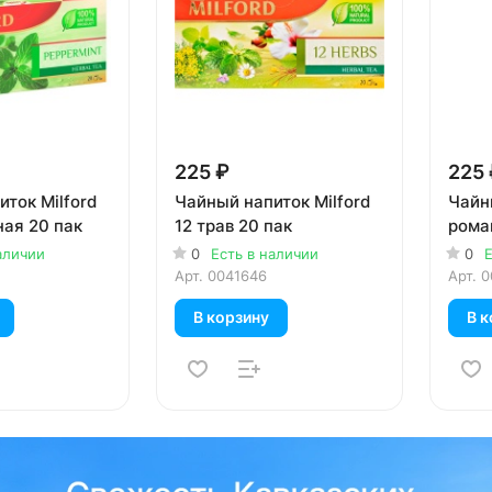
225 ₽
225 
ток Milford
Чайный напиток Milford
Чайны
ная 20 пак
12 трав 20 пак
рома
аличии
0
Есть в наличии
0
Е
Арт.
0041646
Арт.
0
В корзину
В к