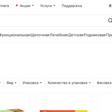
8
плата
Акции
Услуги
Поддержка
Функциональная
Щелочная
Лечебная
Детская
Родниковая
Пр
Вид
Упаковка
Количество в упаковке
Фасовка