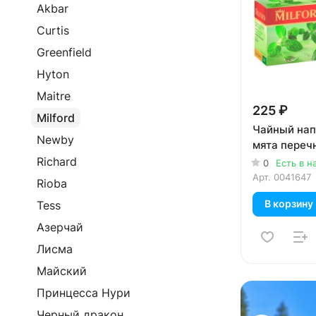
Akbar
Curtis
Greenfield
Hyton
Maitre
225 ₽
Milford
Чайный напи
Newby
мята переч
Richard
0
Есть в н
Арт.
0041647
Rioba
В корзину
Tess
Азерчай
Лисма
Майский
Принцесса Нури
Реклама
Черный дракон