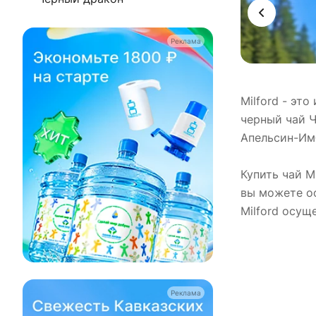
Реклама
Milford - эт
черный чай Ч
Апельсин-Им
Купить чай M
вы можете оф
Milford осущ
Реклама