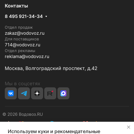
Контакты
8 495 921-34-34
Отдел продаж
zakaz@vodovoz.ru
Для поставщиков
714@vodovoz.ru
Отдел рекламы
reklama@vodovoz.ru
Москва, Волгоградский проспект, д.42
Мы в соцсетях
© 2026 Водовоз.RU
✕
Используем куки и рекомендательные
Конфиденциальность
Оферта