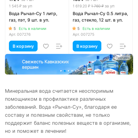
за уп
за уп
1 545 ₽
1 619.20 ₽
1 760 ₽
Вода Рычал-Су 1 литр,
Вода Рычал-Су 0.5 литра,
газ, пэт, 9 шт. в уп.
газ, стекло, 12 шт. в уп.
5
5
Есть в наличии
Есть в наличии
Арт.
007276
Арт.
007275
В корзину
В корзину
а
Реклама
Минеральная вода считается неоспоримым
помощником в профилактике различных
заболеваний. Вода «Рычал-Су», благодаря ее
составу и полезным свойствам, не только
поддержит баланс полезных веществ в организме,
но и поможет в лечении!