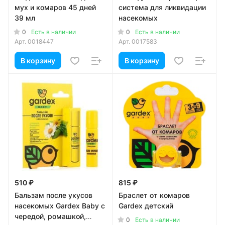
мух и комаров 45 дней
система для ликвидации
39 мл
насекомых
0
0
Есть в наличии
Есть в наличии
Арт.
0018447
Арт.
0017583
В корзину
В корзину
510 ₽
815 ₽
Бальзам после укусов
Браслет от комаров
насекомых Gardex Baby с
Gardex детский
чередой, ромашкой,
0
Есть в наличии