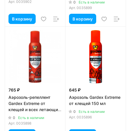
Арт.
0035902
0
Есть в наличии
Арт.
0035899
В корзину
В корзину
765 ₽
645 ₽
Аэрозоль-репеллент
Аэрозоль Gardex Extreme
Gardex Extreme от
от клещей 150 мл
клещей и всех летающих
0
Есть в наличии
кровососущих
Арт.
0035896
0
Есть в наличии
насекомых 150 мл
Арт.
0035898