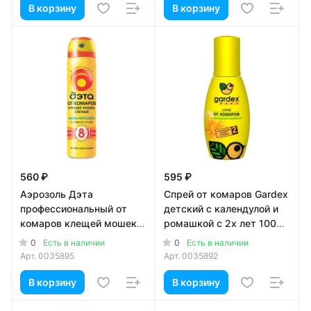
В корзину
В корзину
560 ₽
595 ₽
Аэрозоль Дэта
Спрей от комаров Gardex
профессиональный от
детский c календулой и
комаров клещей мошек
ромашкой с 2х лет 100
75 мл
мл
0
0
Есть в наличии
Есть в наличии
Арт.
0035895
Арт.
0035892
В корзину
В корзину