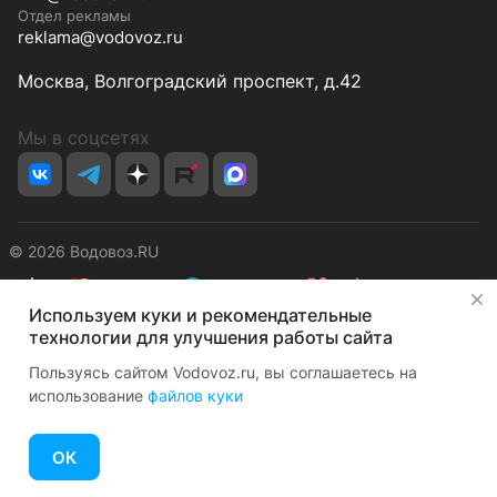
Отдел рекламы
reklama@vodovoz.ru
Москва, Волгоградский проспект, д.42
Мы в соцсетях
© 2026 Водовоз.RU
✕
Используем куки и рекомендательные
Конфиденциальность
Оферта
технологии для улучшения работы сайта
Пользуясь сайтом Vodovoz.ru, вы соглашаетесь на
использование
файлов куки
ОК
Главная
Каталог
Корзина
Избранные
Кабинет
Сравнение