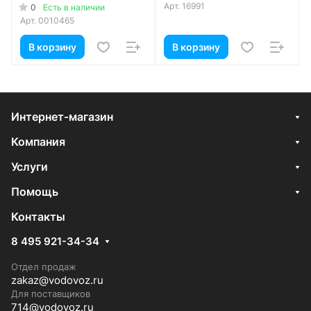
мятой
Арт.
16991
0
Есть в наличии
Арт.
0010465
В корзину
В корзину
Интернет-магазин
Компания
Услуги
Помощь
Контакты
8 495 921-34-34
Отдел продаж
zakaz@vodovoz.ru
Для поставщиков
714@vodovoz.ru