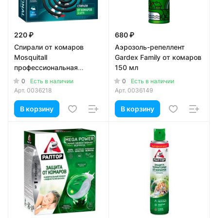
220 ₽
680 ₽
Спирали от комаров
Аэрозоль-репеллент
Mosquitall
Gardex Family от комаров
профессиональная
150 мл
защита 10 шт
0
0
Есть в наличии
Есть в наличии
Арт.
0036218
Арт.
0036149
В корзину
В корзину