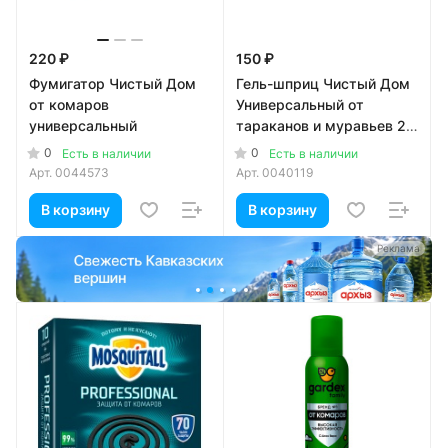
220 ₽
150 ₽
Фумигатор Чистый Дом
Гель-шприц Чистый Дом
от комаров
Универсальный от
универсальный
тараканов и муравьев 20
мл
0
0
Есть в наличии
Есть в наличии
Арт.
0044573
Арт.
0040119
В корзину
В корзину
а
Реклама