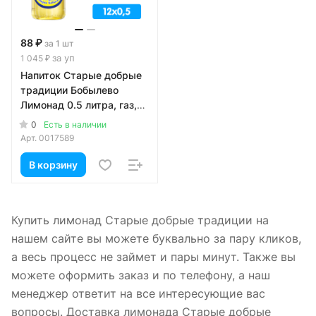
88 ₽
за 1 шт
за уп
1 045 ₽
Напиток Старые добрые
традиции Бобылево
Лимонад 0.5 литра, газ,
стекло, 12 шт. в уп.
0
Есть в наличии
Арт.
0017589
В корзину
Купить лимонад Старые добрые традиции на
нашем сайте вы можете буквально за пару кликов,
а весь процесс не займет и пары минут. Также вы
можете оформить заказ и по телефону, а наш
менеджер ответит на все интересующие вас
вопросы. Доставка лимонада Старые добрые