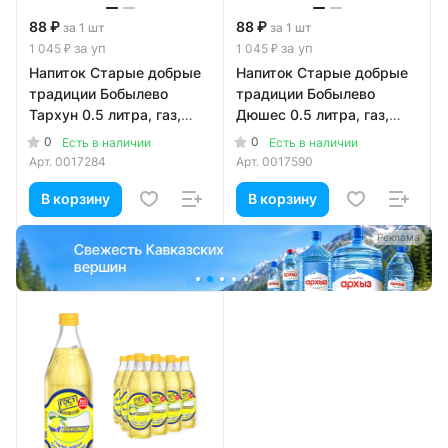
88 ₽
88 ₽
за 1 шт
за 1 шт
за уп
за уп
1 045 ₽
1 045 ₽
Напиток Старые добрые
Напиток Старые добрые
традиции Бобылево
традиции Бобылево
Тархун 0.5 литра, газ,
Дюшес 0.5 литра, газ,
стекло, 12 шт. в уп.
стекло, 12 шт. в уп.
0
0
Есть в наличии
Есть в наличии
Арт.
0017284
Арт.
0017590
В корзину
В корзину
а
Реклама