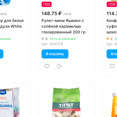
-15%
-15%
148.75 ₽
114.
815 ₽
175 ₽
р для белья
Рулет-мини Яшкино с
Конфе
 духи White
солёной карамелью
суфл
глазированный 200 гр
шоко
аличии
0
Есть в наличии
2
Е
Арт.
0041319
Арт.
0
В корзину
В к