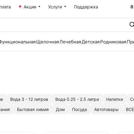
8
плата
Акции
Услуги
Поддержка
Функциональная
Щелочная
Лечебная
Детская
Родниковая
Пр
ов
Вода 3 - 12 литров
Вода 0.25 - 2.5 литра
Напитки
С
тания
Бытовая химия
Дом
Посуда
Автотовары
ВСЕ