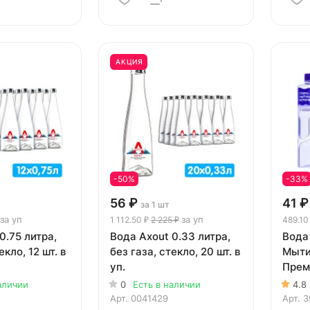
АКЦИЯ
-50%
-33%
56 ₽
41 ₽
за 1 шт
за уп
за уп
1 112.50 ₽
2 225 ₽
489.10
0.75 литра,
Вода Axout 0.33 литра,
Вода
екло, 12 шт. в
без газа, стекло, 20 шт. в
Мыти
уп.
Преми
газа, 
аличии
0
Есть в наличии
4.8
Арт.
0041429
Арт.
3