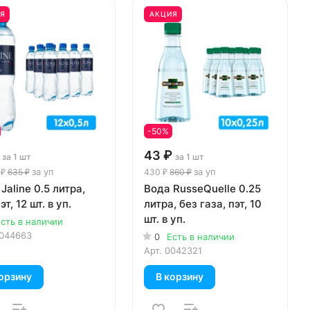
Я
АКЦИЯ
-50%
43 ₽
за 1 шт
за 1 шт
за уп
за уп
 ₽
635 ₽
430 ₽
860 ₽
Jaline 0.5 литра,
Вода RusseQuelle 0.25
эт, 12 шт. в уп.
литра, без газа, пэт, 10
шт. в уп.
сть в наличии
044663
0
Есть в наличии
Арт.
0042321
орзину
В корзину