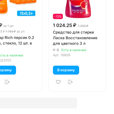
-15%
₽
1 024.25 ₽
за 1 шт
1 205 ₽
за уп
25 ₽
1 745 ₽
Средство для стирки
р Rich персик 0.2
Ласка Восстановление
, стекло, 12 шт. в
для цветного 3 л
0
Есть в наличии
Арт.
16809
сть в наличии
023707
орзину
В корзину