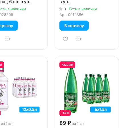
пэт, 6 шт. в уп.
в уп.
сть в наличии
0
Есть в наличии
028395
Арт.
0012886
орзину
В корзину
Я
АКЦИЯ
-14%
89 ₽
за 1 шт
за 1 шт