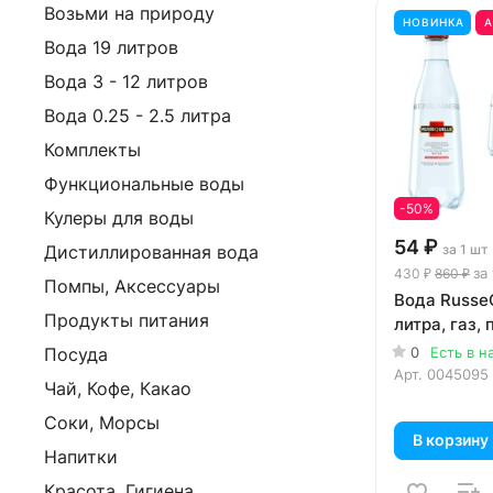
Возьми на природу
НОВИНКА
Вода 19 литров
Вода 3 - 12 литров
Вода 0.25 - 2.5 литра
Комплекты
Функциональные воды
-50%
Кулеры для воды
54 ₽
за 1 шт
Дистиллированная вода
за
430 ₽
860 ₽
Помпы, Аксессуары
Вода RusseQ
Продукты питания
литра, газ, п
0
Есть в н
Посуда
Арт.
0045095
Чай, Кофе, Какао
Соки, Морсы
В корзину
Напитки
Красота, Гигиена