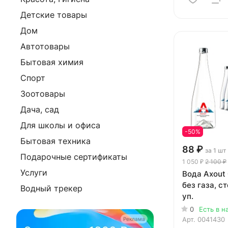
Детские товары
Дом
Автотовары
Бытовая химия
Спорт
Зоотовары
Дача, сад
Для школы и офиса
-50%
Бытовая техника
88 ₽
за 1 шт
Подарочные сертификаты
1 050 ₽
2 100 ₽
Услуги
Вода Axout 
без газа, ст
Водный трекер
уп.
0
Есть в н
Арт.
0041430
Реклама