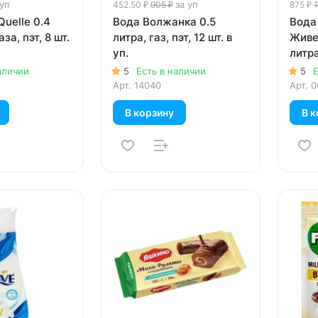
 уп
за уп
452.50 ₽
905 ₽
875 ₽
1
uelle 0.4
Вода Волжанка 0.5
Вода 
аза, пэт, 8 шт.
литра, газ, пэт, 12 шт. в
Живе
уп.
литра
шт. в 
аличии
5
Есть в наличии
5
Е
Арт.
14040
Арт.
0
В корзину
В к