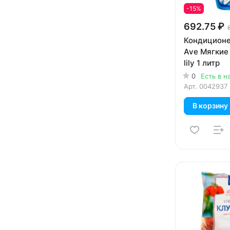
-15%
692.75 ₽
Кондиционе
Ave Мягкие
lily 1 литр
0
Есть в н
Арт.
0042937
В корзину