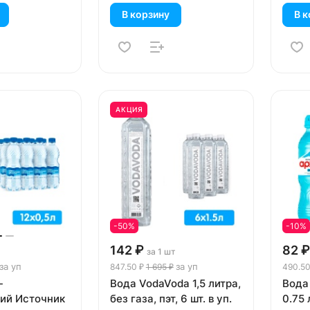
В корзину
В к
АКЦИЯ
-50%
-10%
142 ₽
82 ₽
за 1 шт
за уп
за уп
847.50 ₽
1 695 ₽
490.50
-
Вода VodaVoda 1,5 литра,
Вода
ий Источник
без газа, пэт, 6 шт. в уп.
0.75 