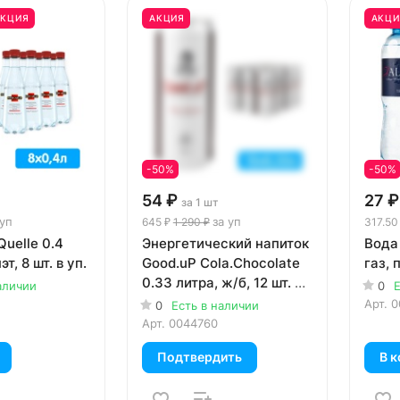
АКЦИЯ
АКЦИЯ
АКЦИ
-50%
-50%
54 ₽
27 ₽
за 1 шт
 уп
за уп
645 ₽
1 290 ₽
317.50
uelle 0.4
Энергетический напиток
Вода 
эт, 8 шт. в уп.
Good.uP Cola.Chocolate
газ, п
0.33 литра, ж/б, 12 шт. в
аличии
0
Е
уп.
Арт.
0
0
Есть в наличии
Арт.
0044760
Подтвердить
В к