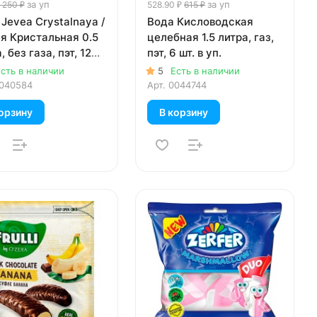
за уп
за уп
 250 ₽
528.90 ₽
615 ₽
Jevea Crystalnaya /
Вода Кисловодская
я Кристальная 0.5
целебная 1.5 литра, газ,
, без газа, пэт, 12
пэт, 6 шт. в уп.
уп.
сть в наличии
5
Есть в наличии
040584
Арт.
0044744
орзину
В корзину