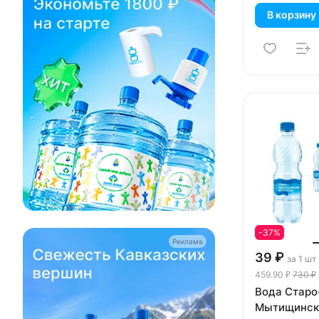
В корзину
-37%
Реклама
39 ₽
за 1 шт
459.90 ₽
730 ₽
Вода Старо
Мытищинск