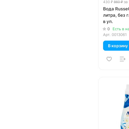
за
430 ₽
860 ₽
Вода RusseQ
литра, без г
в уп.
0
Есть в н
Арт.
0013061
В корзину