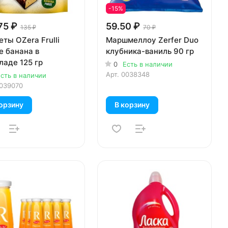
-15%
75 ₽
59.50 ₽
135 ₽
70 ₽
ты OZera Frulli
Маршмеллоу Zerfer Duo
е банана в
клубника-ваниль 90 гр
ладе 125 гр
0
Есть в наличии
Арт.
0038348
сть в наличии
039070
орзину
В корзину