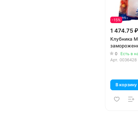
-15%
1 474.75 
Клубника M
замороженн
0
Есть в н
Арт.
0036428
В корзину