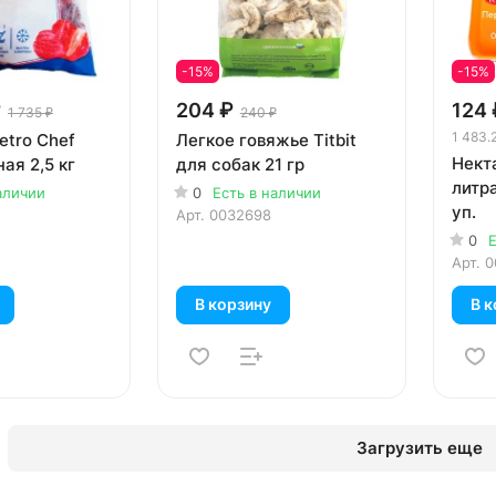
-15%
-15%
₽
204 ₽
124 
1 735 ₽
240 ₽
1 483.
etro Chef
Легкое говяжье Titbit
Некта
ая 2,5 кг
для собак 21 гр
литра
аличии
0
Есть в наличии
уп.
Арт.
0032698
0
Е
Арт.
0
В корзину
В к
Загрузить еще