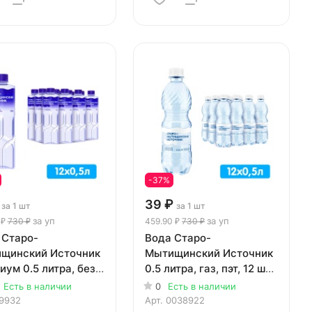
-37%
39 ₽
за 1 шт
за 1 шт
за уп
за уп
 ₽
730 ₽
459.90 ₽
730 ₽
 Старо-
Вода Старо-
щинский Источник
Мытищинский Источник
ум 0.5 литра, без
0.5 литра, газ, пэт, 12 шт.
пэт, 12 шт. в уп.
в уп.
Есть в наличии
0
Есть в наличии
9932
Арт.
0038922