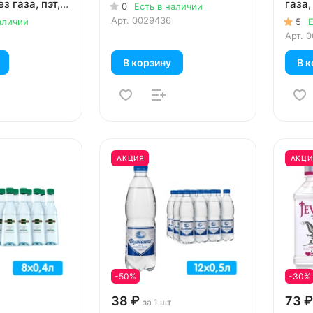
ез газа, пэт,
газа, 
0
Есть в наличии
Арт.
0029436
аличии
5
Е
Арт.
0
В корзину
В к
АКЦИЯ
АКЦИ
-50%
-30%
38 ₽
73 ₽
за 1 шт