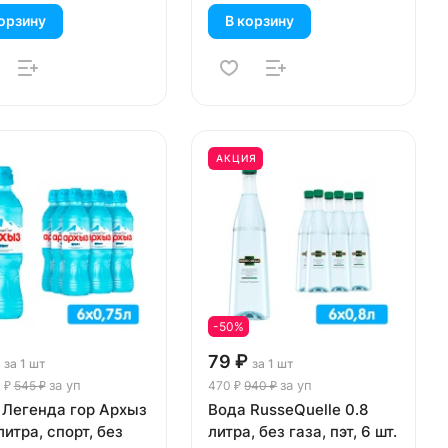
орзину
В корзину
АКЦИЯ
-50%
79 ₽
за 1 шт
за 1 шт
за уп
за уп
 ₽
545 ₽
470 ₽
940 ₽
 Легенда гор Архыз
Вода RusseQuelle 0.8
литра, спорт, без
литра, без газа, пэт, 6 шт.