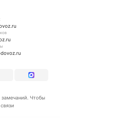
ж
voz.ru
ков
z.ru
мы
dovoz.ru
 замечаний. Чтобы
 связи