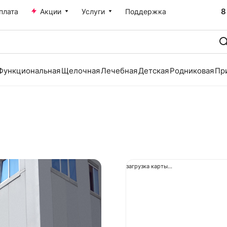
8
плата
Акции
Услуги
Поддержка
Функциональная
Щелочная
Лечебная
Детская
Родниковая
Пр
загрузка карты...