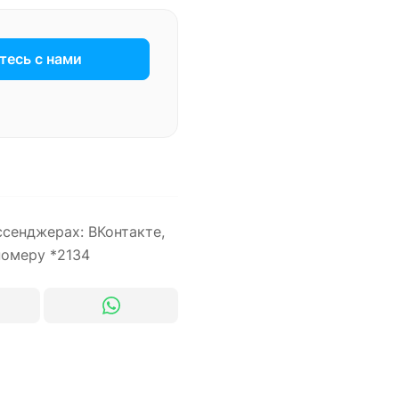
есь с нами
ссенджерах: ВКонтакте,
номеру *2134