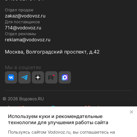
Отдел продаж
zakaz@vodovoz.ru
Для поставщиков
714@vodovoz.ru
Отдел рекламы
reklama@vodovoz.ru
Москва, Волгоградский проспект, д.42
Мы в соцсетях
© 2026 Водовоз.RU
✕
Используем куки и рекомендательные
Конфиденциальность
Оферта
технологии для улучшения работы сайта
Пользуясь сайтом Vodovoz.ru, вы соглашаетесь на