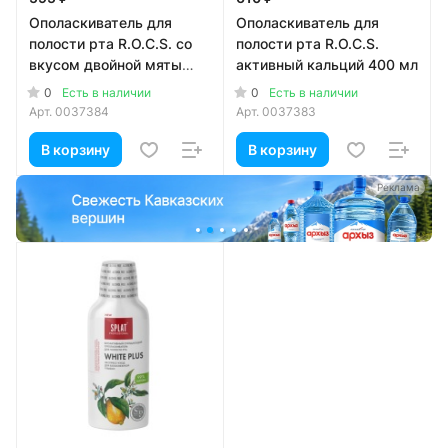
Ополаскиватель для
Ополаскиватель для
полости рта R.O.C.S. со
полости рта R.O.C.S.
вкусом двойной мяты
активный кальций 400 мл
400 мл
0
0
Есть в наличии
Есть в наличии
Арт.
0037384
Арт.
0037383
В корзину
В корзину
а
Реклама