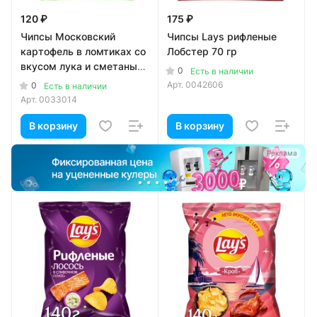
120 ₽
175 ₽
Чипсы Московский
Чипсы Lays рифленые
картофель в ломтиках со
Лобстер 70 гр
вкусом лука и сметаны
0
Есть в наличии
60 гр
Арт.
0042606
0
Есть в наличии
Арт.
0033014
В корзину
В корзину
а
Реклама