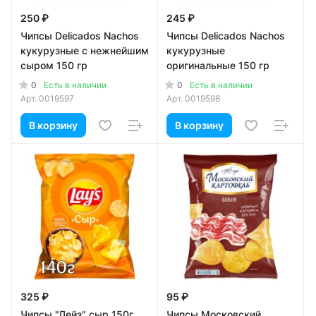
250 ₽
245 ₽
Чипсы Delicados Nachos
Чипсы Delicados Nachos
кукурузные с нежнейшим
кукурузные
сыром 150 гр
оригинальные 150 гр
0
0
Есть в наличии
Есть в наличии
Арт.
0019597
Арт.
0019598
В корзину
В корзину
325 ₽
95 ₽
Чипсы "Лейз" сыр 150г
Чипсы Московский