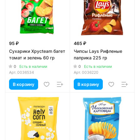
95 ₽
465 ₽
Сухарики Хрусteam багет
Чипсы Lays Рифленые
томат и зелень 60 гр
паприка 225 гр
0
0
Есть в наличии
Есть в наличии
Арт.
0036534
Арт.
0036220
В корзину
В корзину