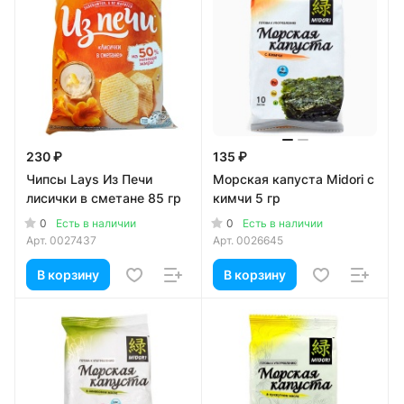
230 ₽
135 ₽
Чипсы Lays Из Печи
Морская капуста Midori с
лисички в сметане 85 гр
кимчи 5 гр
0
0
Есть в наличии
Есть в наличии
Арт.
0027437
Арт.
0026645
В корзину
В корзину