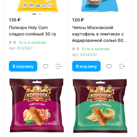
135 ₽
120 ₽
Попкорн Holy Corn
Чипсы Московский
сладко-солёный 30 гр
картофель в ломтиках с
йодированной солью 60
0
Есть в наличии
гр
Арт.
0035827
0
Есть в наличии
Арт.
0034332
В корзину
В корзину