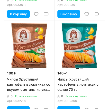
0
0
Есть в наличии
Есть в наличии
Арт.
0033013
Арт.
0032301
В корзину
В корзину
100 ₽
140 ₽
Чипсы Хрустящий
Чипсы Хрустящий
картофель в ломтиках со
картофель в ломтиках с
вкусом сметаны и лука
солью 70 гр
70 гр
0
0
Есть в наличии
Есть в наличии
Арт.
0032299
Арт.
0032300