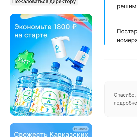
Пожаловаться директору
решим 
Реклама
Постар
номера
Спасибо,
подробне
Реклама