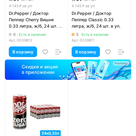
за уп
за уп
4 145 ₽
4 145 ₽
Dr.Pepper / Доктор
Dr.Pepper / Доктор
Пеппер Cherry Вишня
Пеппер Classic 0.33
0.33 литра, ж/б, 24 шт. в
литра, ж/б, 24 шт. в уп.
уп.
0
5
Есть в наличии
Есть в наличии
Арт.
0039812
Арт.
0039811
В корзину
В корзину
а
Реклама