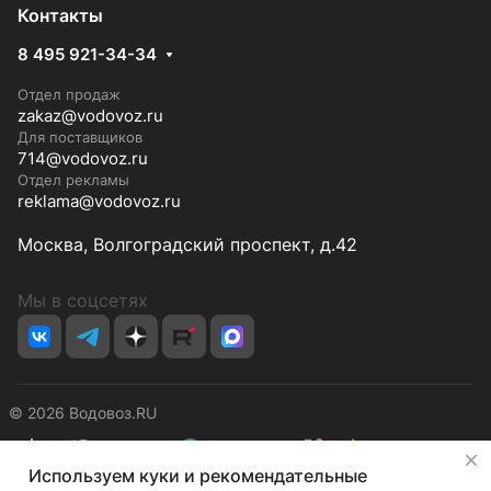
Контакты
8 495 921-34-34
Отдел продаж
zakaz@vodovoz.ru
Для поставщиков
714@vodovoz.ru
Отдел рекламы
reklama@vodovoz.ru
Москва, Волгоградский проспект, д.42
Мы в соцсетях
© 2026 Водовоз.RU
✕
Используем куки и рекомендательные
Конфиденциальность
Оферта