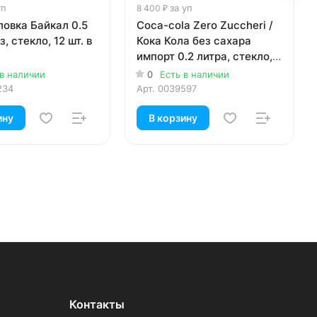
уп
за уп
8 400 ₽
овка Байкал 0.5
Coca-cola Zero Zuccheri /
з, стекло, 12 шт. в
Кока Кола без сахара
импорт 0.2 литра, стекло,
24 шт. в уп.
 в наличии
0
Есть в наличии
234
Арт.
0039597
ину
В корзину
Контакты