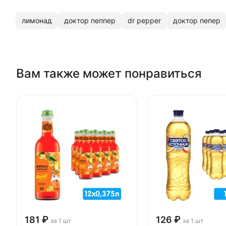
лимонад
доктор пеппер
dr pepper
доктор пепер
Вам также может понравиться
181 ₽
126 ₽
за 1 шт
за 1 шт