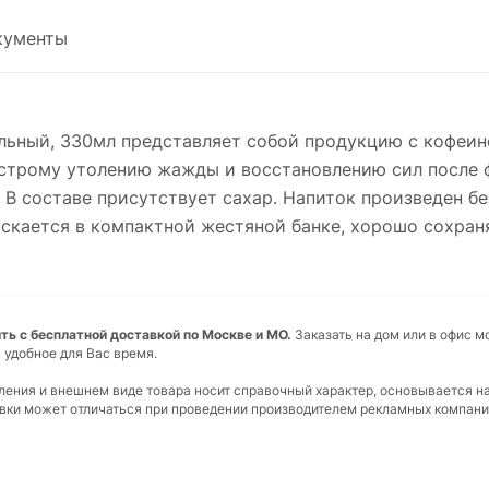
кументы
гольный, 330мл представляет собой продукцию с кофеин
ыстрому утолению жажды и восстановлению сил после ф
 В составе присутствует сахар. Напиток произведен б
пускается в компактной жестяной банке, хорошо сохр
пить с бесплатной доставкой по Москве и МО.
Заказать на дом или в офис м
 удобное для Вас время.
вления и внешнем виде товара носит справочный характер, основывается н
ковки может отличаться при проведении производителем рекламных компани