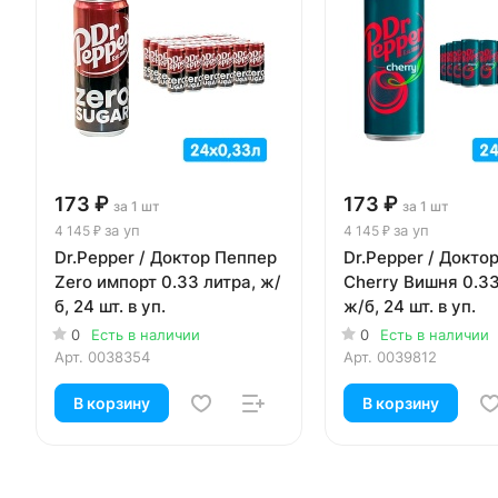
173 ₽
173 ₽
за 1 шт
за 1 шт
за уп
за уп
4 145 ₽
4 145 ₽
Dr.Pepper / Доктор Пеппер
Dr.Pepper / Докто
Zero импорт 0.33 литра, ж/
Cherry Вишня 0.33 литра,
б, 24 шт. в уп.
ж/б, 24 шт. в уп.
0
Есть в наличии
0
Есть в наличии
Арт.
0038354
Арт.
0039812
В корзину
В корзину