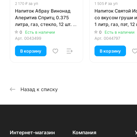
за уп
за уп
2 170 ₽
1 505 ₽
Напиток Абрау Винонад
Напиток Святой И
Аперитив Спритц 0.375
со вкусом груши 
литра, газ, стекло, 12 шт. в
1 литр, газ, пэт, 12 
уп.
0
Есть в наличии
0
Есть в наличии
Арт.
0043499
Арт.
0044797
В корзину
В корзину
Назад к списку
Интернет-магазин
Компания