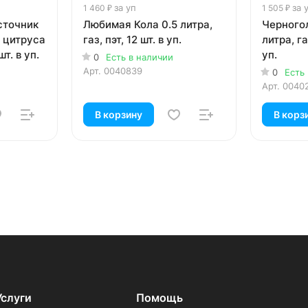
за уп
за 
1 460 ₽
1 505 ₽
сточник
Любимая Кола 0.5 литра,
Черногол
и цитруса
газ, пэт, 12 шт. в уп.
литра, га
шт. в уп.
уп.
0
Есть в наличии
Арт.
0040839
0
Есть
Арт.
0040
В корзину
В корз
Услуги
Помощь