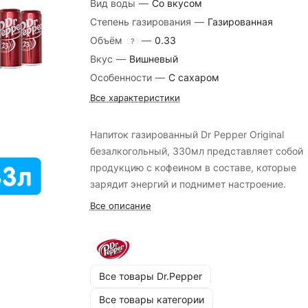
Вид воды
—
Со вкусом
Степень газирования
—
Газированная
Объём
—
0.33
?
Вкус
—
Вишневый
Особенности
—
С сахаром
Все характеристики
Напиток газированный Dr Pepper Original
безалкогольный, 330мл представляет собой
продукцию с кофеином в составе, которые
зарядит энергий и поднимет настроение.
Все описание
Все товары Dr.Pepper
Все товары категории