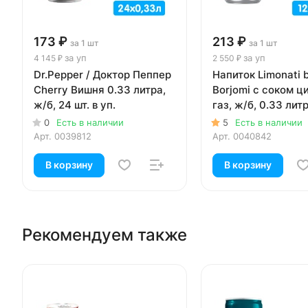
173 ₽
213 ₽
за 1 шт
за 1 шт
за уп
за уп
4 145 ₽
2 550 ₽
Dr.Pepper / Доктор Пеппер
Напиток Limonati 
Cherry Вишня 0.33 литра,
Borjomi с соком ц
ж/б, 24 шт. в уп.
газ, ж/б, 0.33 литр
в уп.
0
Есть в наличии
5
Есть в наличии
Арт.
0039812
Арт.
0040842
В корзину
В корзину
Рекомендуем также