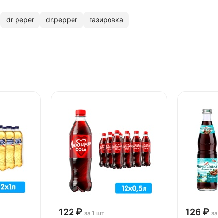
dr peper
dr.pepper
газировка
122 ₽
126 ₽
за 1 шт
за