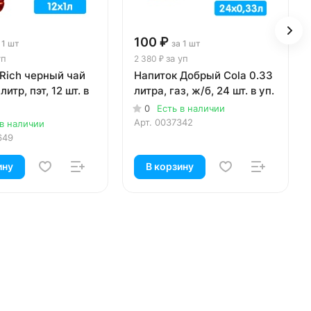
100 ₽
 1 шт
за 1 шт
уп
за уп
2 380 ₽
Rich черный чай
Напиток Добрый Cola 0.33
литр, пэт, 12 шт. в
литра, газ, ж/б, 24 шт. в уп.
0
Есть в наличии
Арт.
0037342
 в наличии
649
ину
В корзину