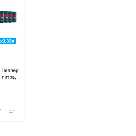
р Пеппер