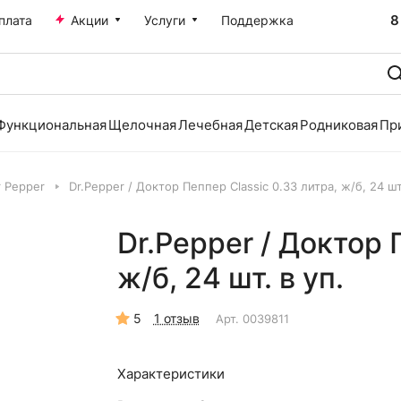
8
плата
Акции
Услуги
Поддержка
Функциональная
Щелочная
Лечебная
Детская
Родниковая
Пр
r Pepper
Dr.Pepper / Доктор Пеппер Classic 0.33 литра, ж/б, 24 шт.
Dr.Pepper / Доктор 
ж/б, 24 шт. в уп.
5
1 отзыв
Арт.
0039811
Характеристики