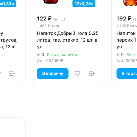
122 ₽
192 ₽
за 1 шт
за
за уп
за 
1 460 ₽
2 295 ₽
by
Напиток Добрый Кола 0.25
Напиток 
итрусов,
литра, газ, стекло, 12 шт. в
персик 1 
а, 12 шт.
уп.
уп.
0
Есть в наличии
0
Есть
Арт.
0040608
Арт.
0038
В корзину
В корз