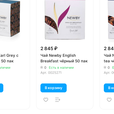
2 845 ₽
2 84
rl Grey с
Чай Newby English
Чай 
 50 пак
Breakfast чёрный 50 пак
tea 
аличии
0
Есть в наличии
0
Е
Арт.
0025271
Арт.
0
В корзину
В к