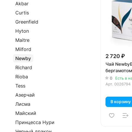
Akbar
Curtis
Greenfield
Hyton
Maitre
Milford
2 720 ₽
Newby
Чай NewbyEa
Richard
бергамотом
Rioba
0
Есть в н
Арт.
0026794
Tess
Азерчай
В корзину
Лисма
Майский
Принцесса Нури
Черный дракон