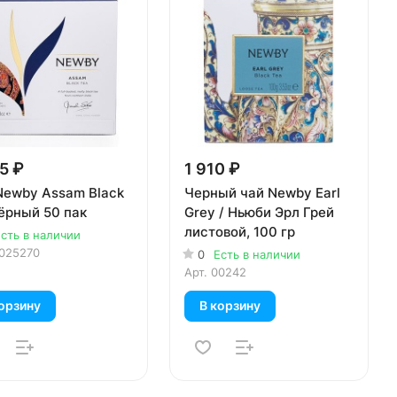
5 ₽
1 910 ₽
Newby Assam Black
Черный чай Newby Earl
чёрный 50 пак
Grey / Ньюби Эрл Грей
листовой, 100 гр
сть в наличии
025270
0
Есть в наличии
Арт.
00242
орзину
В корзину