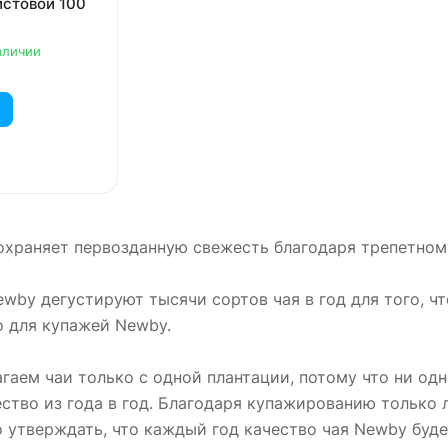
стовой 100
аличии
храняет первозданную свежесть благодаря трепетному
wby дегустируют тысячи сортов чая в год для того, ч
о для купажей Newby.
гаем чаи только с одной плантации, потому что ни од
ство из года в год. Благодаря купажированию только
 утверждать, что каждый год качество чая Newby буде