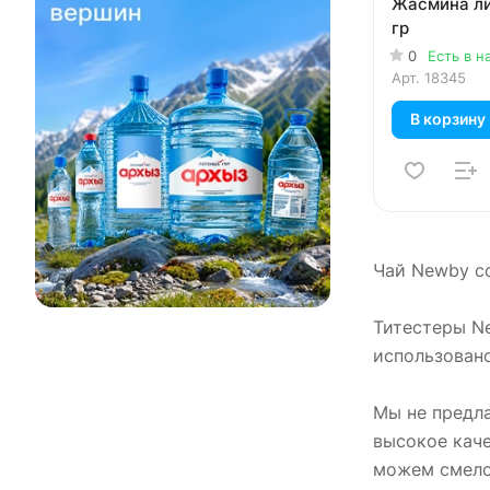
Жасмина ли
гр
0
Есть в н
Арт.
18345
В корзину
Чай Newby со
Титестеры Ne
использован
Мы не предла
высокое каче
можем смело