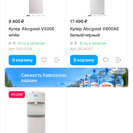
9 400 ₽
17 490 ₽
Кулер Abcgood V500E
Кулер Abcgood V800AE
white
белый/черный
0
0
Есть в наличии
Есть в наличии
Арт.
0031239
Арт.
0024207
В корзину
В корзину
а
Реклама
АКЦИЯ