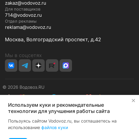
zakaz@vodovoz.ru
Для поставщиков
714@vodovoz.ru
Отдел рекламы
reklama@vodovoz.ru
Москва, Волгоградский проспект, д.42
Мы в соцсетях
© 2026 Водовоз.RU
✕
Используем куки и рекомендательные
Конфиденциальность
Оферта
технологии для улучшения работы сайта
Пользуясь сайтом Vodovoz.ru, вы соглашаетесь на
использование
файлов куки