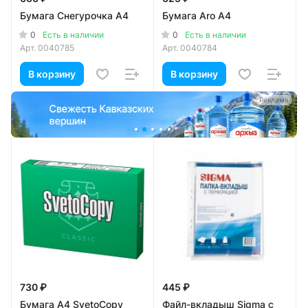
Бумага Снегурочка А4
Бумага Aro А4
0
0
Есть в наличии
Есть в наличии
Арт.
0040785
Арт.
0040784
В корзину
В корзину
а
Реклама
730 ₽
445 ₽
Бумага А4 SvetoCopy
Файл-вкладыш Sigma с