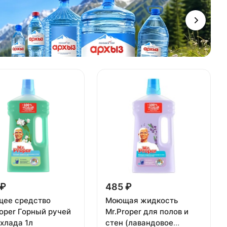
 ₽
485 ₽
ее средство
Моющая жидкость
roper Горный ручей
Mr.Proper для полов и
хлада 1л
стен (лавандовое