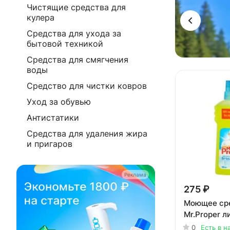
Чистящие средства для
кулера
Средства для ухода за
бытовой техникой
Средства для смягчения
воды
Средство для чистки ковров
Уход за обувью
Антистатики
Средства для удаления жира
и пригаров
Реклама
275 ₽
Моющее ср
Mr.Proper л
0
Есть в н