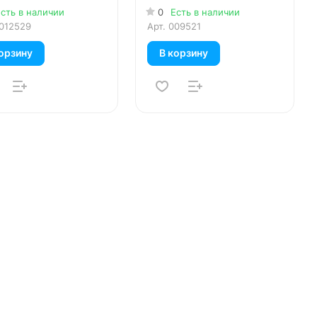
спокойствие) 1 л
сть в наличии
0
Есть в наличии
012529
Арт.
009521
орзину
В корзину