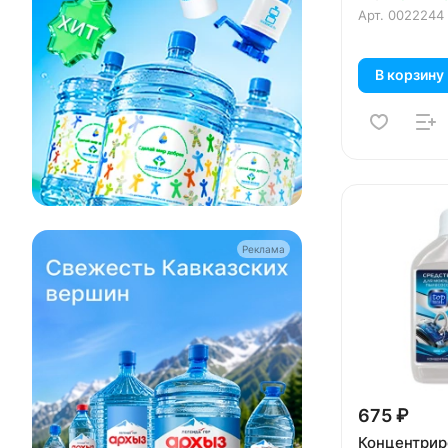
Арт.
0022244
В корзину
Реклама
675 ₽
Концентрир