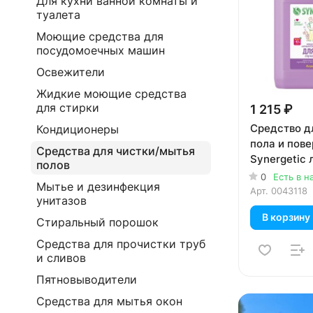
Для кухни ванной комнаты и
туалета
Моющие средства для
посудомоечных машин
Освежители
Жидкие моющие средства
для стирки
1 215 ₽
Средство д
Кондиционеры
пола и пов
Средства для чистки/мытья
Synergetic 
полов
литров
0
Есть в н
Мытье и дезинфекция
Арт.
0043118
унитазов
В корзину
Стиральный порошок
Средства для прочистки труб
и сливов
Пятновыводители
Средства для мытья окон
Реклама