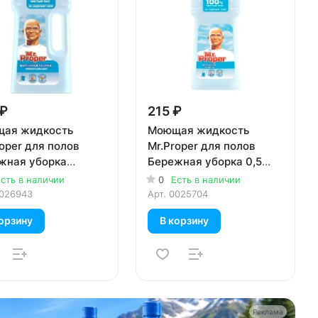
 ₽
215 ₽
ая жидкость
Моющая жидкость
oper для полов
Mr.Proper для полов
жная уборка
Бережная уборка 0,5
ерсальный 1л
литра
сть в наличии
0
Есть в наличии
026943
Арт.
0025704
орзину
В корзину
Реклама