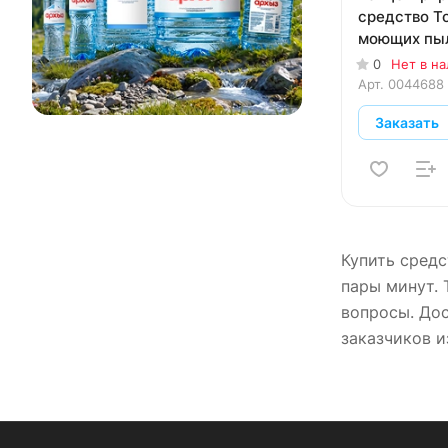
средство T
моющих пыл
0
Нет в н
Арт.
0044688
Заказать
Купить средс
пары минут. 
вопросы. Дос
заказчиков и