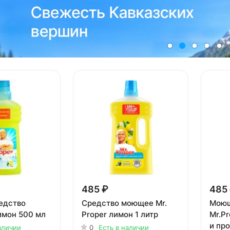
485 ₽
485
едство
Средство моющее Mr.
Моющ
имон 500 мл
Proper лимон 1 литр
Mr.P
и про
аличии
0
Есть в наличии