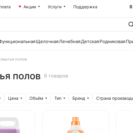
8
плата
Акции
Услуги
Поддержка
Функциональная
Щелочная
Лечебная
Детская
Родниковая
Пр
и/мытья полов
ья полов
9 товаров
Цена
Объём
Тип
Бренд
Страна производ