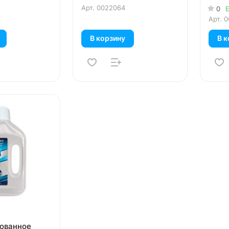
Арт.
0022064
0
Е
Арт.
0
В корзину
В к
ованное