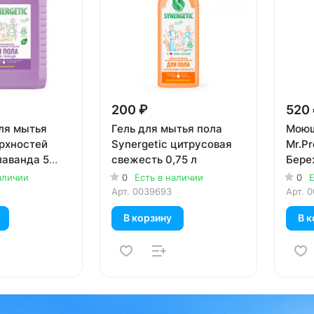
200 ₽
520
ля мытья
Гель для мытья пола
Моющ
ерхностей
Synergetic цитрусовая
Mr.Pr
лаванда 5
свежесть 0,75 л
Бере
унив
аличии
0
Есть в наличии
0
Е
Арт.
0039693
Арт.
0
В корзину
В к