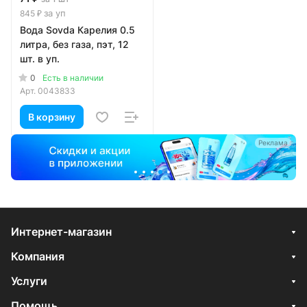
за уп
845 ₽
Вода Sovda Карелия 0.5
литра, без газа, пэт, 12
шт. в уп.
0
Есть в наличии
Арт.
0043833
В корзину
а
Реклама
Интернет-магазин
Компания
Услуги
Помощь