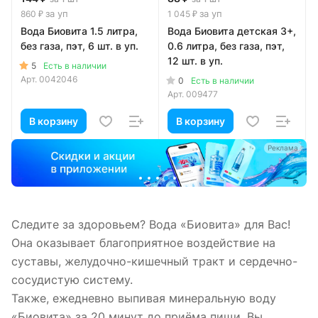
за уп
за уп
860 ₽
1 045 ₽
Вода Биовита 1.5 литра,
Вода Биовита детская 3+,
без газа, пэт, 6 шт. в уп.
0.6 литра, без газа, пэт,
12 шт. в уп.
5
Есть в наличии
Арт.
0042046
0
Есть в наличии
Арт.
009477
В корзину
В корзину
Реклама
Следите за здоровьем? Вода «Биовита» для Вас!
Она оказывает благоприятное воздействие на
суставы, желудочно-кишечный тракт и сердечно-
сосудистую систему.
Также, ежедневно выпивая минеральную воду
«Биовита» за 20 минут до приёма пищи, Вы