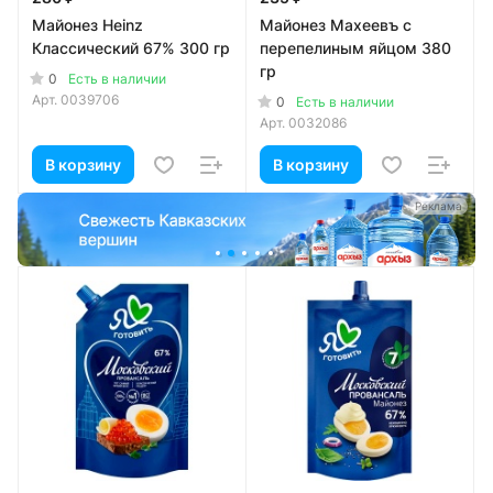
Майонез Heinz
Майонез Махеевъ с
Классический 67% 300 гр
перепелиным яйцом 380
гр
0
Есть в наличии
Арт.
0039706
0
Есть в наличии
Арт.
0032086
В корзину
В корзину
а
Реклама