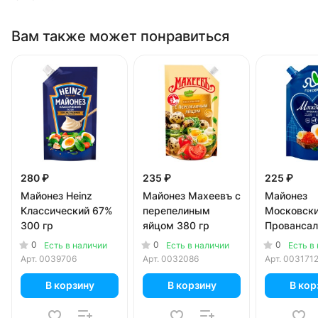
Вам также может понравиться
280 ₽
235 ₽
225 ₽
Майонез Heinz
Майонез Махеевъ с
Майонез
Классический 67%
перепелиным
Московск
300 гр
яйцом 380 гр
Провансал
Классичес
0
0
0
Есть в наличии
Есть в наличии
Есть в
390 мл
Арт.
0039706
Арт.
0032086
Арт.
003171
В корзину
В корзину
В кор