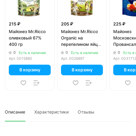
215 ₽
205 ₽
225 ₽
Майонез Mr.Ricco
Майонез Mr.Ricco
Майонез
оливковый 67%
Organic на
Московск
400 гр
перепелином яйце
Провансал
67% 400 мл
Классичес
0
0
0
Есть в наличии
Есть в наличии
Есть в
390 мл
Арт.
0015880
Арт.
0026897
Арт.
003171
В корзину
В корзину
В кор
Описание
Характеристики
Отзывы