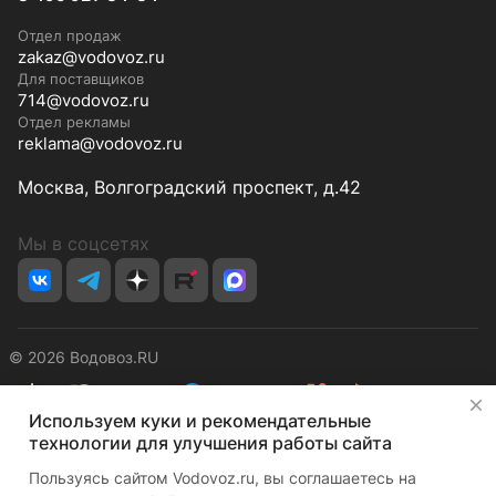
Отдел продаж
zakaz@vodovoz.ru
Для поставщиков
714@vodovoz.ru
Отдел рекламы
reklama@vodovoz.ru
Москва, Волгоградский проспект, д.42
Мы в соцсетях
© 2026 Водовоз.RU
✕
Используем куки и рекомендательные
Конфиденциальность
Оферта
технологии для улучшения работы сайта
Пользуясь сайтом Vodovoz.ru, вы соглашаетесь на