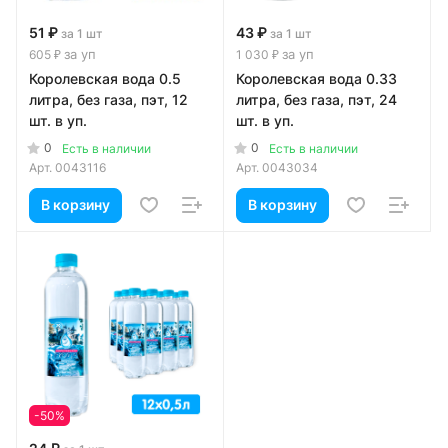
51 ₽
43 ₽
за 1 шт
за 1 шт
за уп
за уп
605 ₽
1 030 ₽
Королевская вода 0.5
Королевская вода 0.33
литра, без газа, пэт, 12
литра, без газа, пэт, 24
шт. в уп.
шт. в уп.
0
0
Есть в наличии
Есть в наличии
Арт.
0043116
Арт.
0043034
В корзину
В корзину
-50%