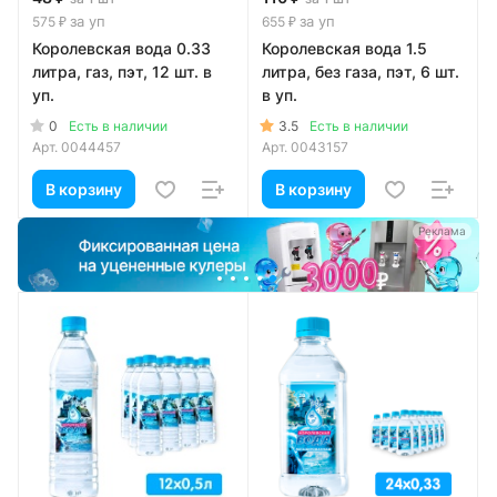
за уп
за уп
575 ₽
655 ₽
Королевская вода 0.33
Королевская вода 1.5
литра, газ, пэт, 12 шт. в
литра, без газа, пэт, 6 шт.
уп.
в уп.
0
3.5
Есть в наличии
Есть в наличии
Арт.
0044457
Арт.
0043157
В корзину
В корзину
а
Реклама