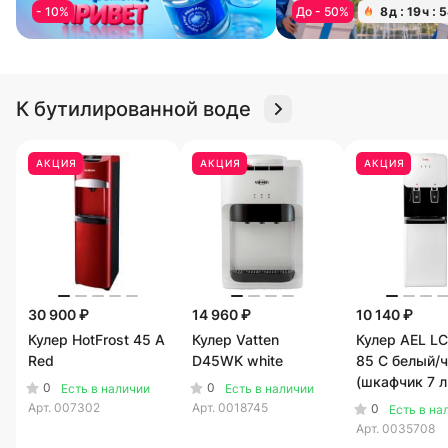
- 10%
До - 50%
8
д
19
ч
5
К бутилированной воде
АКЦИЯ
АКЦИЯ
АКЦИЯ
30 900 ₽
14 960 ₽
10 140 ₽
Кулер HotFrost 45 A
Кулер Vatten
Кулер AEL LС
Red
D45WK white
85 C белый/
(шкафчик 7 л
0
0
Есть в наличии
Есть в наличии
Арт.
007302
Арт.
0018745
0
Есть в на
Арт.
0035708