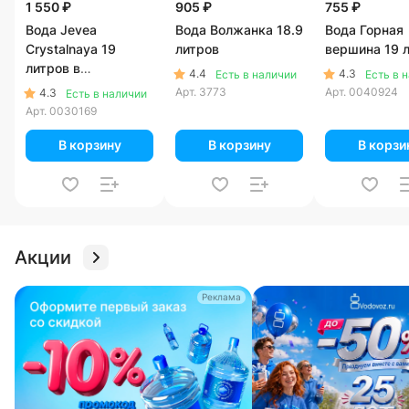
1 550 ₽
905 ₽
755 ₽
Вода Jevea
Вода Волжанка 18.9
Вода Горная
Crystalnaya 19
литров
вершина 19 
литров в
4.4
4.3
Есть в наличии
Есть в 
одноразовой таре
Арт.
3773
Арт.
0040924
4.3
Есть в наличии
Арт.
0030169
В корзину
В корзину
В корзи
Акции
Реклама