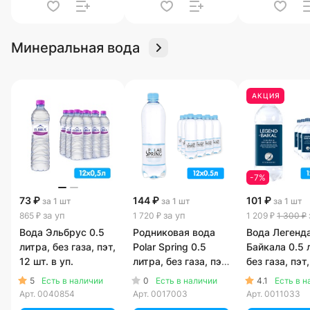
Минеральная вода
АКЦИЯ
-7%
73 ₽
144 ₽
101 ₽
за 1 шт
за 1 шт
за 1 шт
за уп
за уп
865 ₽
1 720 ₽
1 209 ₽
1 300 ₽
Вода Эльбрус 0.5
Родниковая вода
Вода Легенд
литра, без газа, пэт,
Polar Spring 0.5
Байкала 0.5 
12 шт. в уп.
литра, без газа, пэт,
без газа, пэт,
12 шт. в уп.
в уп.
5
0
4.1
Есть в наличии
Есть в наличии
Есть в н
Арт.
0040854
Арт.
0017003
Арт.
0011033