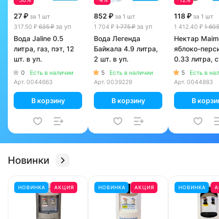
27 ₽
852 ₽
118 ₽
за 1 шт
за 1 шт
за 1 шт
за уп
за уп
317.50 ₽
635 ₽
1 704 ₽
1 775 ₽
1 412.40 ₽
1 605
Вода Jaline 0.5
Вода Легенда
Нектар Maim
литра, газ, пэт, 12
Байкала 4.9 литра,
яблоко-перс
шт. в уп.
2 шт. в уп.
0.33 литра, 
12 шт. в уп.
0
5
5
Есть в наличии
Есть в наличии
Есть в на
Арт.
0044663
Арт.
0039229
Арт.
0044883
В корзину
В корзину
В корзи
Новинки
НОВИНКА
АКЦИЯ
НОВИНКА
АКЦИЯ
НОВИНКА
А