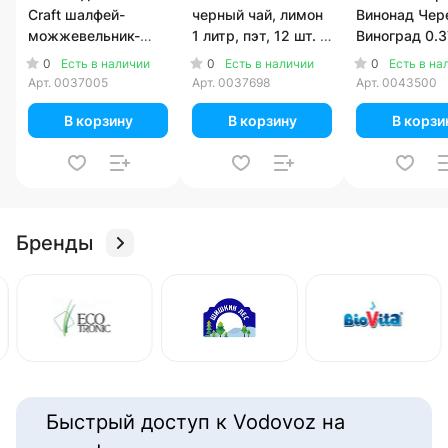
Craft шалфей-
черный чай, лимон
Винонад Чер
можжевельник-
1 литр, пэт, 12 шт. в
Виноград 0.
кардамон 0.33
уп.
литра, газ, с
0
0
0
Есть в наличии
Есть в наличии
Есть в на
литра, газ, стекло,
12 шт. в уп.
Арт.
0037005
Арт.
0037698
Арт.
0043500
12 шт. в уп.
В корзину
В корзину
В корзи
Бренды
Быстрый доступ к Vodovoz на