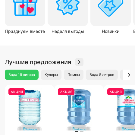
Празднуем вместе
Неделя выгоды
Новинки
Лучшие предложения
Вода 19 литров
Кулеры
Помпы
Вода 5 литров
Минер
АКЦИЯ
АКЦИЯ
АКЦИЯ