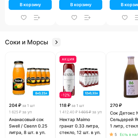
В корзину
В корзину
В корзи
Соки и Морсы
АКЦИЯ
-12%
204 ₽
118 ₽
270 ₽
за 1 шт
за 1 шт
за уп
за уп
1 625 ₽
1 412.40 ₽
1 605 ₽
Сок Детокс
Ананасовый сок
Нектар Maimo
Сельдерей Я
Swell / Свелл 0.25
гранат 0.33 литра,
1 литр, стек
литра, 8 шт. в уп.
стекло, 12 шт. в уп.
5
Есть в на