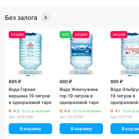
Без залога
АКЦИЯ
ХИТ
АКЦИЯ
АКЦИЯ
895 ₽
880 ₽
895 ₽
Вода Горная
Вода Жемчужина
Вода Эльбру
вершина 19 литров
гор 19 литров в
19 литров в
в одноразовой таре
одноразовой таре
одноразовой
4.3
4.4
4.1
Есть в наличии
Есть в наличии
Есть в н
Арт.
0041088
Арт.
0018762
Арт.
007718
В корзину
В корзину
В корзи