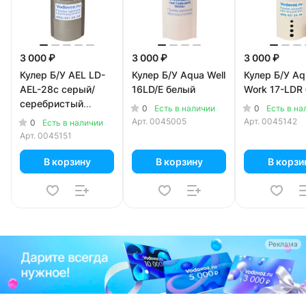
3 000 ₽
3 000 ₽
3 000 ₽
Кулер Б/У AEL LD-
Кулер Б/У Aqua Well
Кулер Б/У Aq
AEL-28c серый/
16LD/E белый
Work 17-LDR
серебристый
0
0
Есть в наличии
Есть в на
(шкафчик 10
Арт.
0045005
Арт.
0045142
0
Есть в наличии
литров)
Арт.
0045151
В корзину
В корзину
В корзи
Реклама