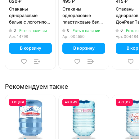
620 ₽
495 ₽
415 ₽
Стаканы
Стаканы
Стаканы
одноразовые
одноразовые
одноразо
белые с логотипом
пластиковые белые
ДонРеалП
Vodovoz.ru 200 мл
200 мл 100 шт. в
пластиков
0
0
0
Есть в наличии
Есть в наличии
Есть в
100 шт. в уп.
уп.
200 мл 100
Арт.
14798
Арт.
004550
Арт.
004484
уп.
В корзину
В корзину
В кор
Рекомендуем также
АКЦИЯ
АКЦИЯ
АКЦИЯ