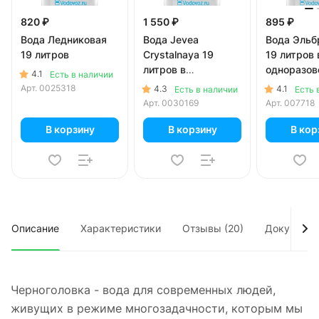
820 ₽
1 550 ₽
895 ₽
Вода Ледниковая
Вода Jevea
Вода Эльб
19 литров
Crystalnaya 19
19 литров 
литров в
одноразов
4.1
Есть в наличии
одноразовой таре
Арт.
0025318
4.3
4.1
Есть в наличии
Есть 
Арт.
0030169
Арт.
007718
В корзину
В корзину
В кор
Описание
Характеристики
Отзывы (20)
Документ
Черноголовка - вода для современных людей,
живущих в режиме многозадачности, которым мы