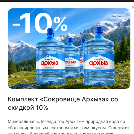
Мы в соцсетях
Реклама
© 2026 Водовоз.RU
Конфиденциальность
Оферта
Комплект «Сокровище Архыза» со
Главная
Каталог
Корзина
Избранные
Кабинет
Сравнение
скидкой 10%
✕
Используем куки и рекомендательные технологии
для улучшения работы сайта
Минеральная «Легенда гор Архыз» – природная вода со
сбалансированным составом и мягким вкусом. Содержит
Пользуясь сайтом Vodovoz.ru, вы соглашаетесь на
не менее 16 важнейших макро- и микроэлементов.