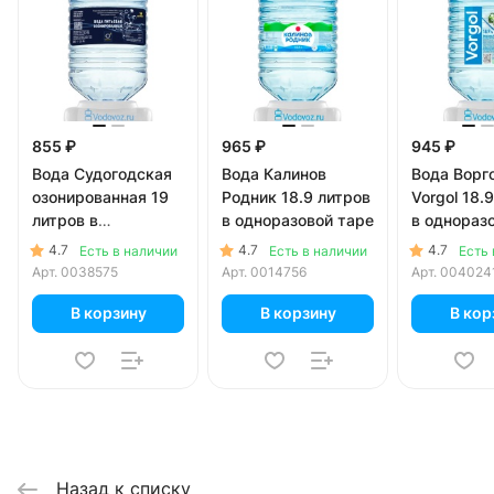
855 ₽
965 ₽
945 ₽
Вода Судогодская
Вода Калинов
Вода Ворг
озонированная 19
Родник 18.9 литров
Vorgol 18.
литров в
в одноразовой таре
в однораз
одноразовой таре
4.7
4.7
4.7
Есть в наличии
Есть в наличии
Есть 
Арт.
0038575
Арт.
0014756
Арт.
004024
В корзину
В корзину
В кор
Назад к списку