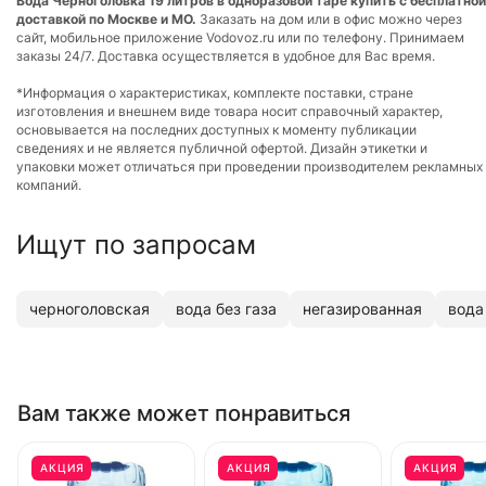
Вода Черноголовка 19 литров в одноразовой таре купить с бесплатной
доставкой по Москве и МО.
Заказать на дом или в офис можно через
сайт, мобильное приложение Vodovoz.ru или по телефону. Принимаем
заказы 24/7. Доставка осуществляется в удобное для Вас время.
*Информация о характеристиках, комплекте поставки, стране
изготовления и внешнем виде товара носит справочный характер,
основывается на последних доступных к моменту публикации
сведениях и не является публичной офертой. Дизайн этикетки и
упаковки может отличаться при проведении производителем рекламных
компаний.
Ищут по запросам
черноголовская
вода без газа
негазированная
вода
Вам также может понравиться
АКЦИЯ
АКЦИЯ
АКЦИЯ