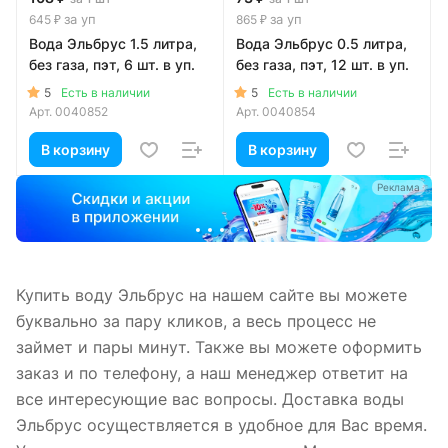
за уп
за уп
645 ₽
865 ₽
Вода Эльбрус 1.5 литра,
Вода Эльбрус 0.5 литра,
без газа, пэт, 6 шт. в уп.
без газа, пэт, 12 шт. в уп.
5
5
Есть в наличии
Есть в наличии
Арт.
0040852
Арт.
0040854
В корзину
В корзину
а
Реклама
Купить воду Эльбрус на нашем сайте вы можете
буквально за пару кликов, а весь процесс не
займет и пары минут. Также вы можете оформить
заказ и по телефону, а наш менеджер ответит на
все интересующие вас вопросы. Доставка воды
Эльбрус осуществляется в удобное для Вас время.