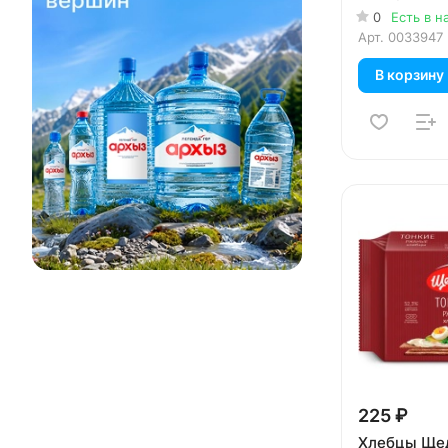
0
Есть в н
Арт.
0033947
В корзину
225 ₽
Хлебцы Ще