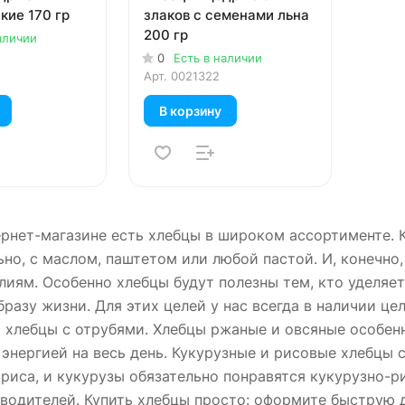
кие 170 гр
злаков с семенами льна
200 гр
аличии
0
Есть в наличии
Арт.
0021322
В корзину
рнет-магазине есть хлебцы в широком ассортименте. 
но, с маслом, паштетом или любой пастой. И, конечно,
иям. Особенно хлебцы будут полезны тем, кто уделяе
разу жизни. Для этих целей у нас всегда в наличии це
 хлебцы с отрубями. Хлебцы ржаные и овсяные особен
энергией на весь день. Кукурузные и рисовые хлебцы 
риса, и кукурузы обязательно понравятся кукурузно-рис
водителей. Купить хлебцы просто: оформите быструю д