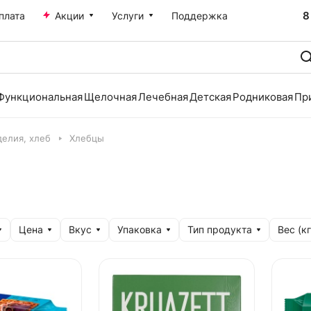
8
плата
Акции
Услуги
Поддержка
Функциональная
Щелочная
Лечебная
Детская
Родниковая
Пр
делия, хлеб
Хлебцы
Цена
Вкус
Упаковка
Тип продукта
Вес (кг