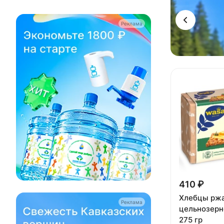
Реклама
410 ₽
Хлебцы рж
Реклама
цельнозерн
275 гр