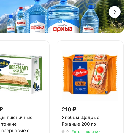
₽
210 ₽
цы пшеничные
Хлебцы Щедрые
 тонкие
Ржаные 200 гр
нозерновые с
0
Есть в наличии