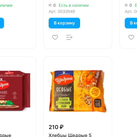
розм
аличии
0
Есть в наличии
0
Е
соль
Арт.
0033949
Арт.
0
В корзину
В к
210 ₽
дрые
Хлебцы Щедрые 5