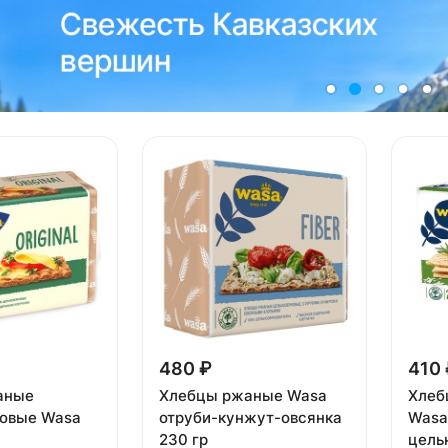
480 ₽
410 
аные
Хлебцы ржаные Wasa
Хлеб
овые Wasa
отруби-кунжут-овсянка
Wasa
230 гр
цель