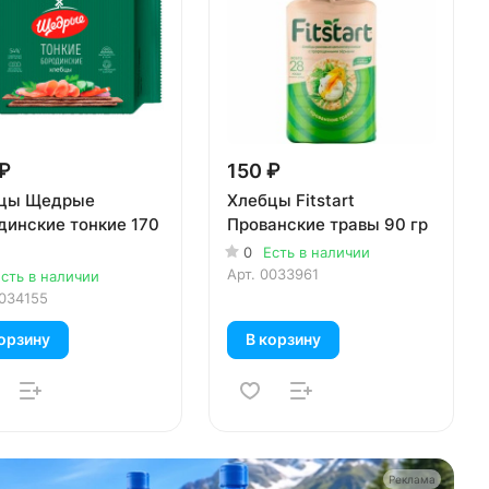
₽
150 ₽
цы Щедрые
Хлебцы Fitstart
динские тонкие 170
Прованские травы 90 гр
0
Есть в наличии
Арт.
0033961
сть в наличии
034155
орзину
В корзину
Реклама