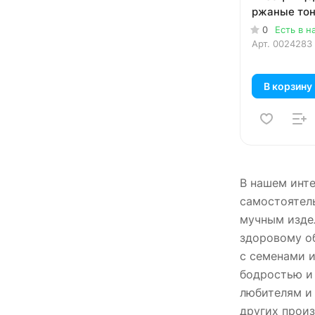
ржаные тон
0
Есть в н
Арт.
0024283
В корзину
В нашем инте
самостоятель
мучным издел
здоровому об
с семенами и
бодростью и 
любителям и 
других произ