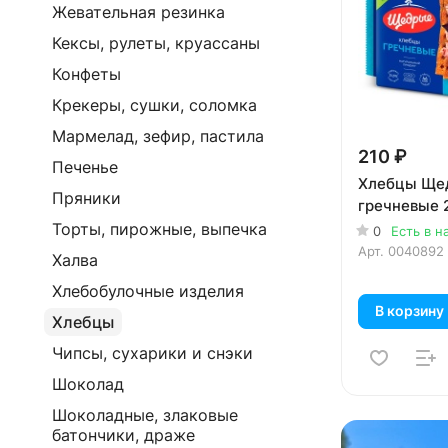
Жевательная резинка
Кексы, рулеты, круассаны
Конфеты
Крекеры, сушки, соломка
Мармелад, зефир, пастила
210 ₽
Печенье
Хлебцы Ще
Пряники
гречневые 
Торты, пирожные, выпечка
0
Есть в н
Арт.
0040892
Халва
Хлебобулочные изделия
В корзину
Хлебцы
Чипсы, сухарики и снэки
Шоколад
Шоколадные, злаковые
батончики, драже
Реклама