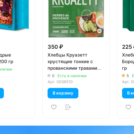
350 ₽
225 
дрые
Хлебцы Круазетт
Хлеб
200 гр
хрустящие тонкие с
Боро
прованскими травами
гр
аличии
200 гр
0
Есть в наличии
5
Е
Арт.
0036510
Арт.
0
В корзину
В к