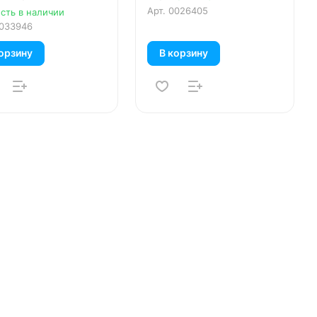
арином и морской
Арт.
0026405
сть в наличии
ю 190 гр
033946
орзину
В корзину