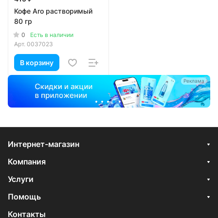
Кофе Aro растворимый
80 гр
0
Есть в наличии
Арт.
0037023
В корзину
а
Реклама
Интернет-магазин
Компания
Услуги
Помощь
Контакты