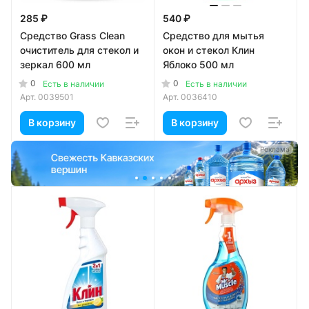
285 ₽
540 ₽
Средство Grass Clean
Средство для мытья
очиститель для стекол и
окон и стекол Клин
зеркал 600 мл
Яблоко 500 мл
0
0
Есть в наличии
Есть в наличии
Арт.
0039501
Арт.
0036410
В корзину
В корзину
а
Реклама