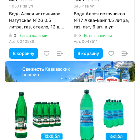
за уп
за уп
1 050 ₽
645 ₽
Вода Аллея источников
Вода Аллея источников
Нагутская №26 0.5
№17 Аква-Вайт 1.5 литра,
литра, газ, стекло, 12 шт.
газ, пэт, 6 шт. в уп.
в уп.
0
0
Есть в наличии
Есть в наличии
Арт.
0043538
Арт.
0043511
В корзину
В корзину
а
Реклама