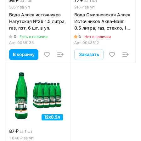
98 ₽
77 ₽
за 1 шт
за 1 шт
за уп
за уп
585 ₽
915 ₽
Вода Аллея источников
Вода Смирновская Аллея
Нагутская №26 1.5 литра,
Источников Аква-Вайт
газ, пэт, 6 шт. в уп.
0.5 литра, газ, стекло, 12
шт. в уп.
0
5
Есть в наличии
Нет в наличии
Арт.
0039135
Арт.
0043512
В корзину
Заказать
87 ₽
за 1 шт
за уп
1 040 ₽