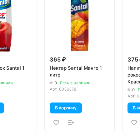
365 ₽
375
к Santal 1
Нектар Santal Манго 1
Напи
литр
соко
Крас
аличии
0
Есть в наличии
апель
Арт.
0036378
0
Е
Арт.
0
В корзину
В к