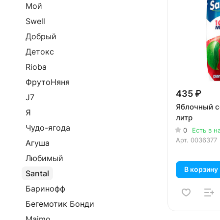
Мой
Swell
Добрый
Детокс
Rioba
ФрутоНяня
435 ₽
J7
Яблочный со
Я
литр
Чудо-ягода
0
Есть в н
Арт.
0036377
Агуша
Любимый
В корзину
Santal
Баринофф
Бегемотик Бонди
Maimo