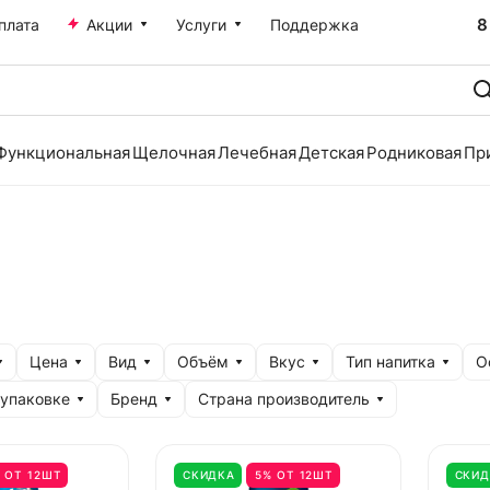
8
плата
Акции
Услуги
Поддержка
Функциональная
Щелочная
Лечебная
Детская
Родниковая
Пр
Цена
Вид
Объём
Вкус
Тип напитка
О
 упаковке
Бренд
Страна производитель
 ОТ 12ШТ
СКИДКА
5% ОТ 12ШТ
СКИД