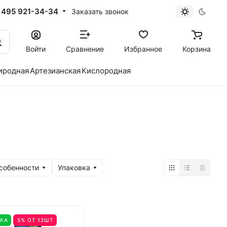
 495 921-34-34
Заказать звонок
Войти
Сравнение
Избранное
Корзина
иродная
Артезианская
Кислородная
собенности
Упаковка
КА
5% ОТ 12ШТ