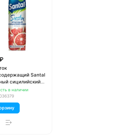
 ₽
ток
содержащий Santal
ный сицилийский
син 1 литр
сть в наличии
036379
орзину