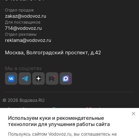
Отдел продаж
zakaz@vodovoz.ru
Для поставщиков
714@vodovoz.ru
Отдел рекламы
reklama@vodovoz.ru
Москва, Волгоградский проспект, д.42
Мы в соцсетях
© 2026 Водовоз.RU
✕
Используем куки и рекомендательные
Конфиденциальность
Оферта
технологии для улучшения работы сайта
Пользуясь сайтом Vodovoz.ru, вы соглашаетесь на