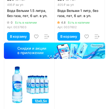
за уп
за уп
495 ₽
405 ₽
Вода Вельми 1.5 литра,
Вода Вельми 1 литр, без
без газа, пэт, 6 шт. в уп.
газа, пэт, 6 шт. в уп.
0
4.8
Есть в наличии
Есть в наличии
Арт.
0037603
Арт.
0037602
В корзину
В корзину
а
Реклама