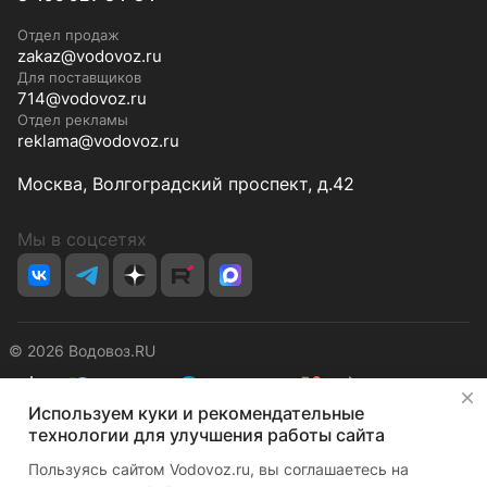
Отдел продаж
zakaz@vodovoz.ru
Для поставщиков
714@vodovoz.ru
Отдел рекламы
reklama@vodovoz.ru
Москва, Волгоградский проспект, д.42
Мы в соцсетях
© 2026 Водовоз.RU
✕
Используем куки и рекомендательные
Конфиденциальность
Оферта
технологии для улучшения работы сайта
Пользуясь сайтом Vodovoz.ru, вы соглашаетесь на