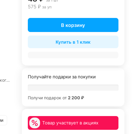
за 1 шт
575 ₽
за уп
В корзину
Купить в 1 клик
Получайте подарки за покупки
кого
бине
Получи подарок от
2 200 ₽
ии
Товар участвует в акциях