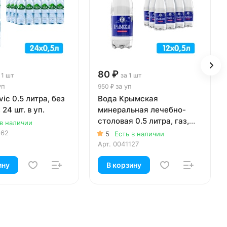
80 ₽
 1 шт
за 1 шт
уп
за уп
950 ₽
vic 0.5 литра, без
Вода Крымская
, 24 шт. в уп.
минеральная лечебно-
столовая 0.5 литра, газ,
 в наличии
пэт, 12 шт. в уп.
262
5
Есть в наличии
Арт.
0041127
ину
В корзину