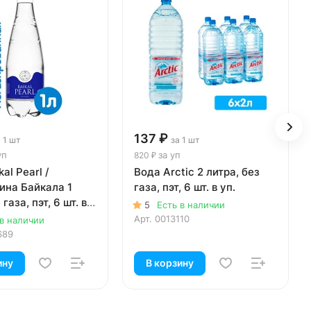
137 ₽
 1 шт
за 1 шт
уп
за уп
820 ₽
al Pearl /
Вода Arctic 2 литра, без
на Байкала 1
газа, пэт, 6 шт. в уп.
 газа, пэт, 6 шт. в
5
Есть в наличии
Арт.
0013110
 в наличии
689
ину
В корзину