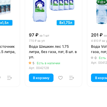
97 ₽
201 ₽
за 1 шт
за
за уп
за 
770 ₽
4 810 ₽
Источник
Вода Шишкин лес 1.75
Вода Vol
5 литра,
литра, без газа, пэт, 8 шт. в
газа, пэт
уп.
0
Есть
Арт.
0041
5
Есть в наличии
Арт.
0042128
В корзину
В корз