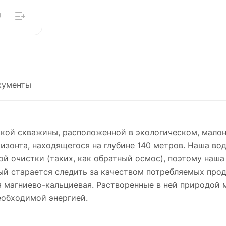
кументы
ской скважины, расположенной в экологическом, мал
ризонта, находящегося на глубине 140 метров. Наша в
кой очистки (таких, как обратный осмос), поэтому наш
ый старается следить за качеством потребляемых про
я магниево-кальциевая. Растворенные в ней природой 
еобходимой энергией.