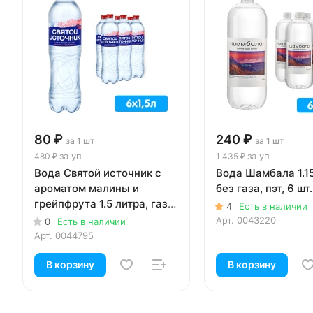
80 ₽
240 ₽
за 1 шт
за 1 шт
за уп
за уп
480 ₽
1 435 ₽
Вода Святой источник с
Вода Шамбала 1.15
ароматом малины и
без газа, пэт, 6 шт.
грейпфрута 1.5 литра, газ,
4
Есть в наличии
пэт, 6 шт. в уп.
Арт.
0043220
0
Есть в наличии
Арт.
0044795
В корзину
В корзину