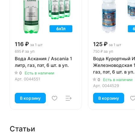
116 ₽
125 ₽
за 1 шт
за 1 шт
за уп
за уп
695 ₽
750 ₽
Вода Аскания / Ascania 1
Вода Курортный 
литр, газ, пэт, 6 шт. в уп.
Железноводская 1.
газ, пэт, 6 шт. в уп.
0
Есть в наличии
Арт.
0044551
0
Есть в наличии
Арт.
0044529
В корзину
В корзину
Статьи