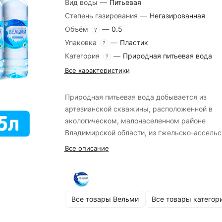
Вид воды
—
Питьевая
Степень газирования
—
Негазированная
Объём
—
0.5
?
Упаковка
—
Пластик
?
Категория
—
Природная питьевая вода
?
Все характеристики
Природная питьевая вода добывается из
артезианской скважины, расположенной в
экологическом, малонаселенном районе
Владимирской области, из гжельско-ассельс
водоносного горизонта, находящегося на глу
Все описание
140 метров.
Все товары Вельми
Все товары категор