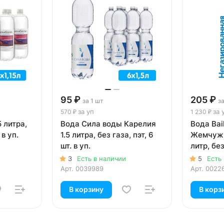
95 ₽
205 ₽
за 1 шт
за
за уп
за 
570 ₽
1 230 ₽
 литра,
Вода Сила воды Карелия
Вода Baik
 в уп.
1.5 литра, без газа, пэт, 6
Жемчужи
шт. в уп.
литр, без
уп.
3
Есть в наличии
5
Есть
Арт.
0039989
Арт.
0022
В корзину
В корз