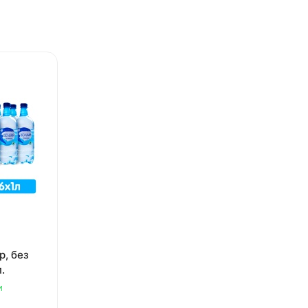
р, без
п.
и