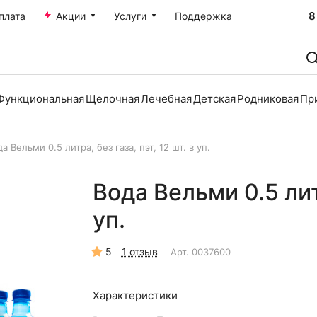
8
плата
Акции
Услуги
Поддержка
Функциональная
Щелочная
Лечебная
Детская
Родниковая
Пр
а Вельми 0.5 литра, без газа, пэт, 12 шт. в уп.
Вода Вельми 0.5 литр
уп.
5
1 отзыв
Арт.
0037600
Характеристики