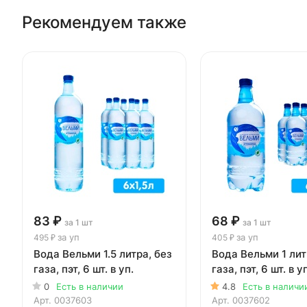
Рекомендуем также
83 ₽
68 ₽
за 1 шт
за 1 шт
за уп
за уп
495 ₽
405 ₽
Вода Вельми 1.5 литра, без
Вода Вельми 1 лит
газа, пэт, 6 шт. в уп.
газа, пэт, 6 шт. в у
0
Есть в наличии
4.8
Есть в наличи
Арт.
0037603
Арт.
0037602