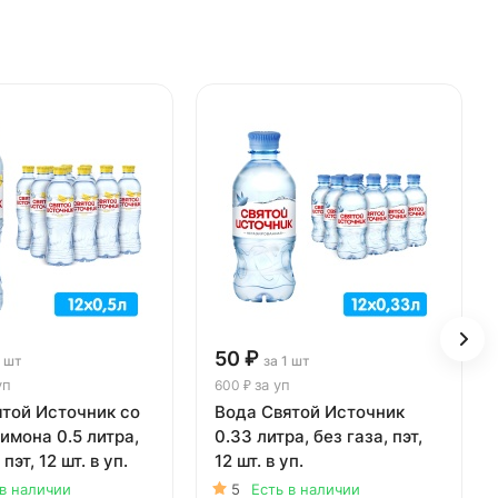
50 ₽
1 шт
за 1 шт
уп
за уп
600 ₽
ятой Источник со
Вода Святой Источник
имона 0.5 литра,
0.33 литра, без газа, пэт,
 пэт, 12 шт. в уп.
12 шт. в уп.
 в наличии
5
Есть в наличии