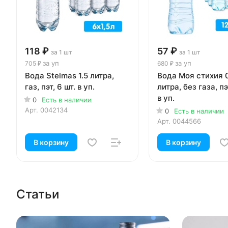
118 ₽
57 ₽
за 1 шт
за 1 шт
за уп
за уп
705 ₽
680 ₽
Вода Stelmas 1.5 литра,
Вода Моя стихия 
газ, пэт, 6 шт. в уп.
литра, без газа, пэ
в уп.
0
Есть в наличии
Арт.
0042134
0
Есть в наличии
Арт.
0044566
В корзину
В корзину
Статьи