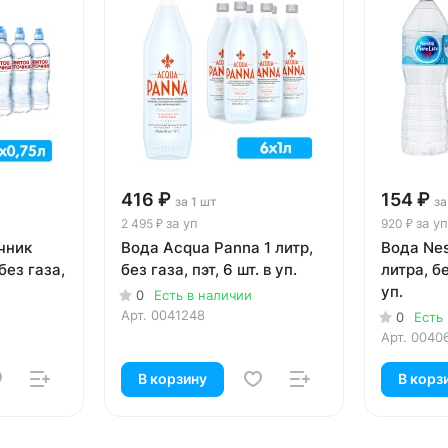
416 ₽
154 ₽
за 1 шт
за
за уп
за уп
2 495 ₽
920 ₽
чник
Вода Acqua Panna 1 литр,
Вода Nest
без газа,
без газа, пэт, 6 шт. в уп.
литра, бе
уп.
0
Есть в наличии
Арт.
0041248
0
Есть
Арт.
0040
В корзину
В корз