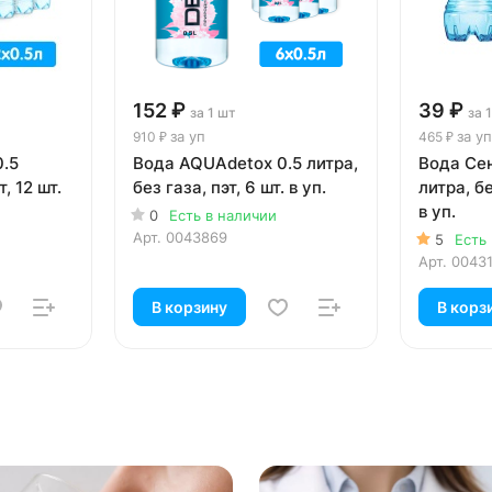
152 ₽
39 ₽
за 1 шт
за 
за уп
за уп
910 ₽
465 ₽
0.5
Вода AQUAdetox 0.5 литра,
Вода Се
т, 12 шт.
без газа, пэт, 6 шт. в уп.
литра, бе
в уп.
0
Есть в наличии
Арт.
0043869
5
Есть
Арт.
0043
В корзину
В корз