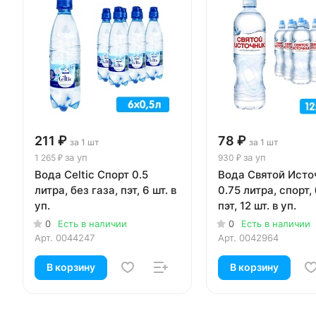
211 ₽
78 ₽
за 1 шт
за 1 шт
за уп
за уп
1 265 ₽
930 ₽
Вода Celtic Спорт 0.5
Вода Святой Исто
литра, без газа, пэт, 6 шт. в
0.75 литра, спорт, 
уп.
пэт, 12 шт. в уп.
0
Есть в наличии
0
Есть в наличии
Арт.
0044247
Арт.
0042964
В корзину
В корзину