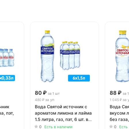
80 ₽
88 ₽
за 1 шт
за 
за уп
за 
480 ₽
1 045 ₽
чник
Вода Святой источник с
Вода Св
а, пэт,
ароматом лимона и лайма
вкусом л
1.5 литра, газ, пэт, 6 шт. в
без газа,
уп.
0
Есть в наличии
0
Есть