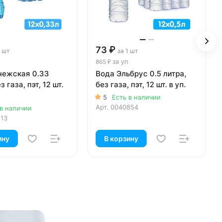
73 ₽
1 шт
за 1 шт
за уп
865 ₽
нежская 0.33
Вода Эльбрус 0.5 литра,
з газа, пэт, 12 шт.
без газа, пэт, 12 шт. в уп.
5
Есть в наличии
Арт.
0040854
 в наличии
113
ину
В корзину