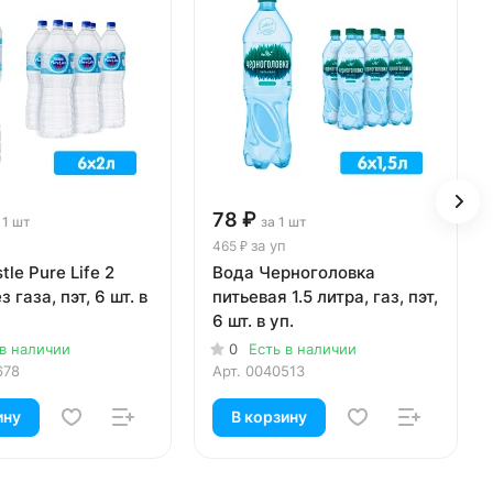
78 ₽
 1 шт
за 1 шт
за уп
465 ₽
le Pure Life 2
Вода Черноголовка
з газа, пэт, 6 шт. в
питьевая 1.5 литра, газ, пэт,
6 шт. в уп.
 в наличии
0
Есть в наличии
678
Арт.
0040513
ину
В корзину