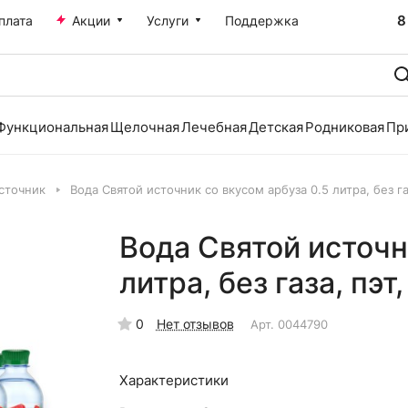
8
плата
Акции
Услуги
Поддержка
Функциональная
Щелочная
Лечебная
Детская
Родниковая
Пр
сточник
Вода Святой источник со вкусом арбуза 0.5 литра, без газа
Вода Святой источн
литра, без газа, пэт,
0
Нет отзывов
Арт.
0044790
Характеристики