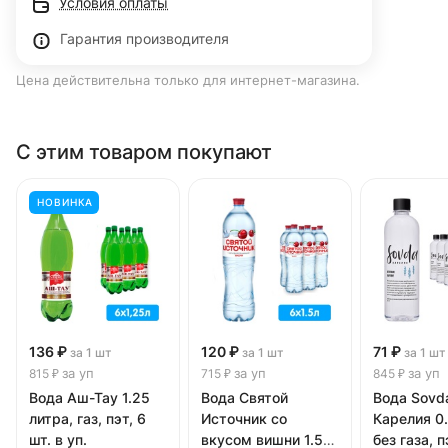
Условия оплаты
Гарантия производителя
Цена действительна только для интернет-магазина.
С этим товаром покупают
НОВИНКА
136 ₽
120 ₽
71 ₽
за 1 шт
за 1 шт
за 1 шт
за уп
за уп
за уп
815 ₽
715 ₽
845 ₽
Вода Аш-Тау 1.25
Вода Святой
Вода Sovd
литра, газ, пэт, 6
Источник со
Карелия 0.
шт. в уп.
вкусом вишни 1.5
без газа, п