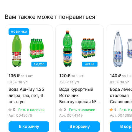
Вам также может понравиться
НОВИНКА
136 ₽
120 ₽
140 ₽
за 1 шт
за 1 шт
за 1 
за уп
за уп
за уп
815 ₽
720 ₽
835 ₽
Вода Аш-Тау 1.25
Вода Курортный
Вода лече
литра, газ, пэт, 6
Источник
столовая
шт. в уп.
Бештаугорская №2
Славяновс
1.5 литра, газ, пэт,
литра, газ,
0
0
5
Есть в наличии
Есть в наличии
Есть в
6 шт. в уп.
шт. в уп.
Арт.
0045076
Арт.
0044149
Арт.
004395
В корзину
В корзину
В кор