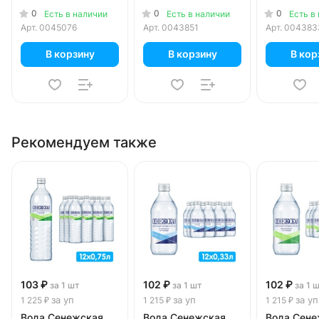
литра, без газа,
в уп.
0
0
0
Есть в наличии
Есть в наличии
Есть в
пэт, 6 шт. в уп.
Арт.
0045076
Арт.
0043851
Арт.
004383
В корзину
В корзину
В кор
Рекомендуем также
103 ₽
102 ₽
102 ₽
за 1 шт
за 1 шт
за 1 
за уп
за уп
за уп
1 225 ₽
1 215 ₽
1 215 ₽
Вода Сенежская
Вода Сенежская
Вода Сене