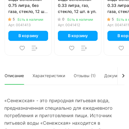
0.75 литра, без
0.33 литра, газ,
0.33 литра
газа, стекло, 12 шт.
стекло, 12 шт. в уп.
газа, стекл
в уп.
в уп.
5
0
5
Есть в наличии
Есть в наличии
Есть в
Арт.
0041413
Арт.
0041412
Арт.
004141
В корзину
В корзину
В кор
Описание
Характеристики
Отзывы (1)
Документы
«Сенежская» - это природная питьевая вода,
предназначенная специально для ежедневного
потребления и приготовления пищи. Источник
питьевой воды «Сенежская» находится в