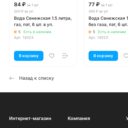
84 ₽
77 ₽
за 1 шт
за 1 шт
за уп
за уп
500 ₽
460 ₽
Вода Сенежская 1.5 литра,
Вода Сенежская 1.
газ, пэт, 6 шт. в уп.
без газа, пэт, 6 шт.
5
Есть в наличии
5
Есть в наличии
Арт.
14024
Арт.
14023
В корзину
В корзину
Назад к списку
Интернет-магазин
Компания