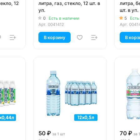
текло, 12
литра, газ, стекло, 12 шт. в
литра, б
уп.
шт. в уп.
0
Есть в наличии
5
Есть
Арт.
0041412
Арт.
0041
В корзину
В корз
50 ₽
70 ₽
за 1 шт
за 