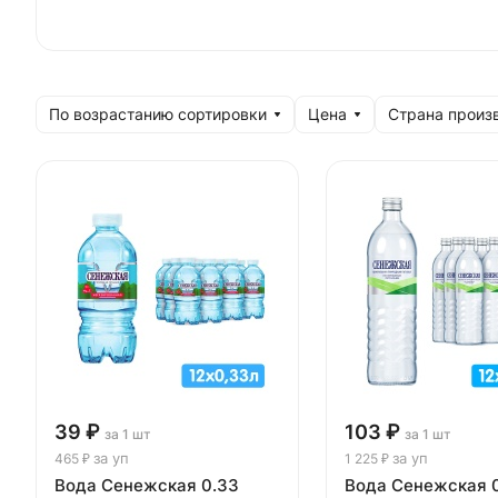
По возрастанию сортировки
Цена
Страна произ
39 ₽
103 ₽
за 1 шт
за 1 шт
за уп
за уп
465 ₽
1 225 ₽
Вода Сенежская 0.33
Вода Сенежская 0