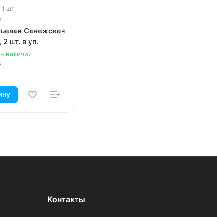
а 1 шт
п
тьевая Сенежская
 2 шт. в уп.
 в наличии
4
ину
Контакты