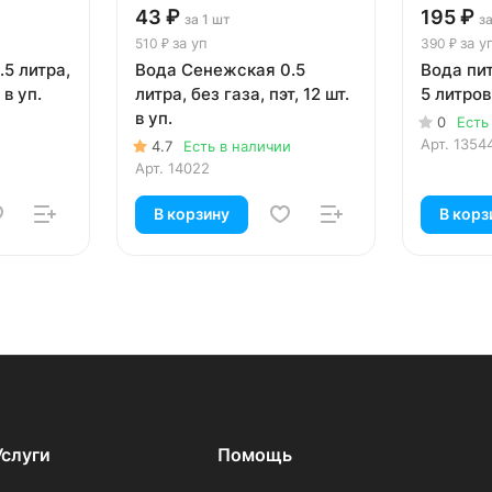
43 ₽
195 ₽
за 1 шт
з
за уп
за у
510 ₽
390 ₽
5 литра,
Вода Сенежская 0.5
Вода пи
 в уп.
литра, без газа, пэт, 12 шт.
5 литров,
в уп.
0
Есть
Арт.
1354
4.7
Есть в наличии
Арт.
14022
В корзину
В корз
Услуги
Помощь