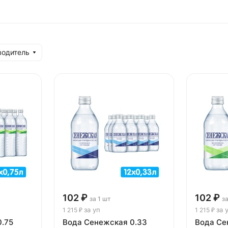
водитель
102 ₽
102 ₽
за 1 шт
з
за уп
за 
1 215 ₽
1 215 ₽
.75
Вода Сенежская 0.33
Вода Се