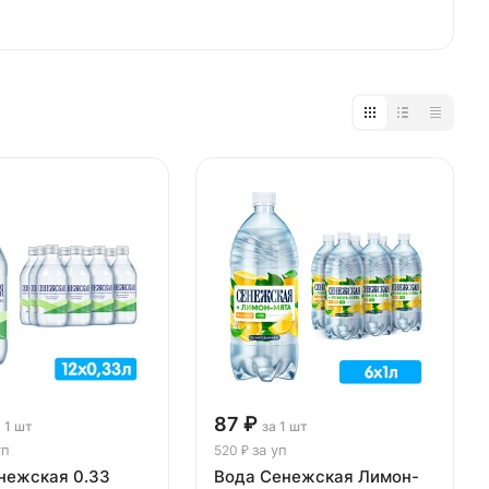
87 ₽
а 1 шт
за 1 шт
уп
за уп
520 ₽
нежская 0.33
Вода Сенежская Лимон-