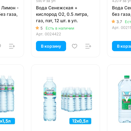
за уп
за у
590 ₽
420 ₽
 Лимон -
Вода Сенежская +
Вода Се
ез газа,
кислород О2, 0.5 литра,
без газа,
газ, пэт, 12 шт. в уп.
3.7
Ес
Арт.
0021
5
Есть в наличии
Арт.
0024422
В корзину
В корз