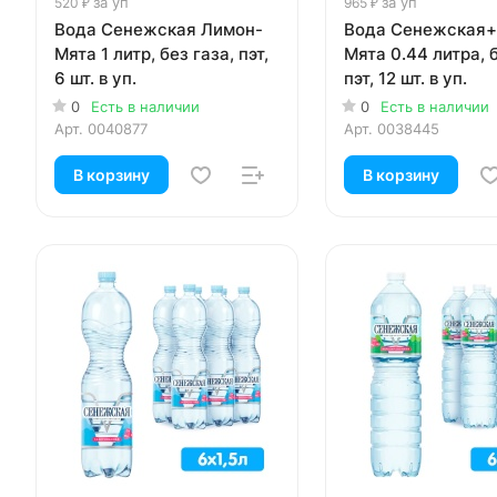
за уп
за уп
520 ₽
965 ₽
Вода Сенежская Лимон-
Вода Сенежская+
Мята 1 литр, без газа, пэт,
Мята 0.44 литра, б
6 шт. в уп.
пэт, 12 шт. в уп.
0
Есть в наличии
0
Есть в наличии
Арт.
0040877
Арт.
0038445
В корзину
В корзину