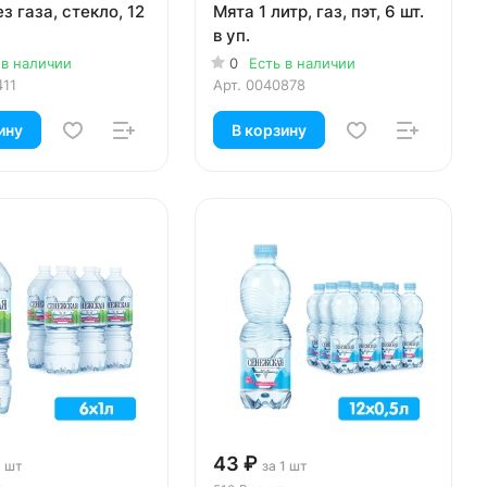
ез газа, стекло, 12
Мята 1 литр, газ, пэт, 6 шт.
в уп.
 в наличии
0
Есть в наличии
411
Арт.
0040878
ину
В корзину
43 ₽
1 шт
за 1 шт