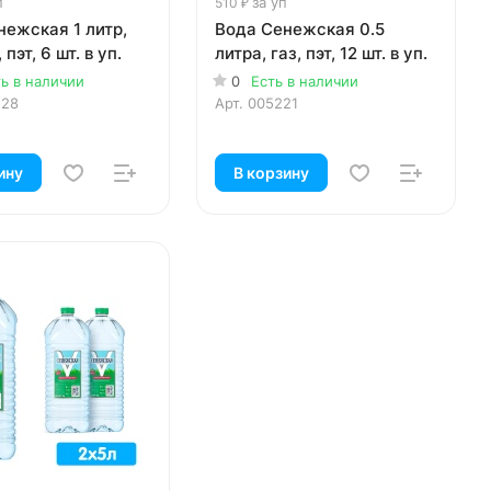
п
за уп
510 ₽
нежская 1 литр,
Вода Сенежская 0.5
 пэт, 6 шт. в уп.
литра, газ, пэт, 12 шт. в уп.
ть в наличии
0
Есть в наличии
128
Арт.
005221
ину
В корзину