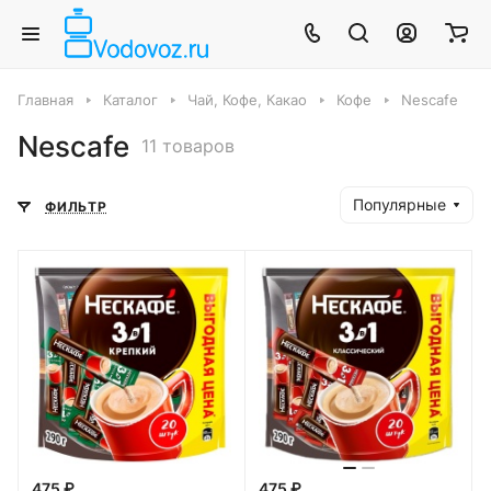
Главная
Каталог
Чай, Кофе, Какао
Кофе
Nescafe
Nescafe
11 товаров
Популярные
ФИЛЬТР
475 ₽
475 ₽