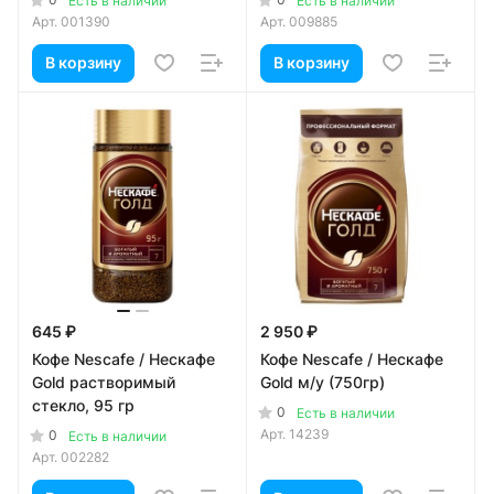
Есть в наличии
Есть в наличии
Арт.
001390
Арт.
009885
В корзину
В корзину
645 ₽
2 950 ₽
Кофе Nescafe / Нескафе
Кофе Nescafe / Нескафе
Gold растворимый
Gold м/у (750гр)
стекло, 95 гр
0
Есть в наличии
Арт.
14239
0
Есть в наличии
Арт.
002282