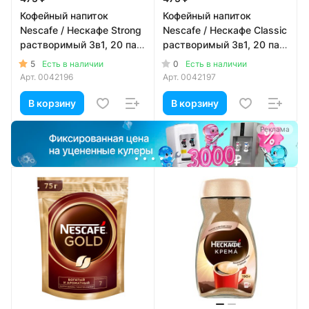
Кофейный напиток
Кофейный напиток
Nescafe / Нескафе Strong
Nescafe / Нескафе Classic
растворимый 3в1, 20 пак
растворимый 3в1, 20 пак
x 14,5 гр
x 14,5 гр
5
0
Есть в наличии
Есть в наличии
Арт.
0042196
Арт.
0042197
В корзину
В корзину
а
Реклама