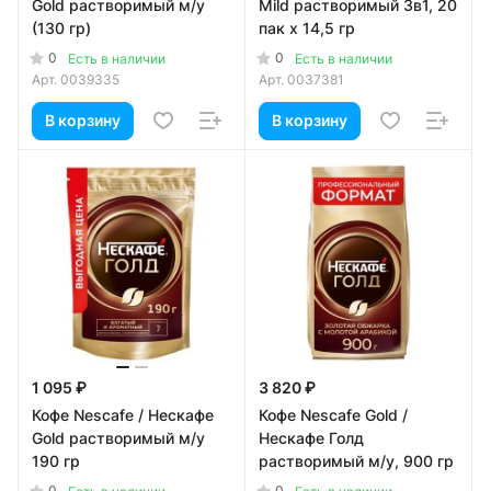
Gold растворимый м/у
Mild растворимый 3в1, 20
(130 гр)
пак x 14,5 гр
0
0
Есть в наличии
Есть в наличии
Арт.
0039335
Арт.
0037381
В корзину
В корзину
1 095 ₽
3 820 ₽
Кофе Nescafe / Нескафе
Кофе Nescafe Gold /
Gold растворимый м/у
Нескафе Голд
190 гр
растворимый м/у, 900 гр
0
0