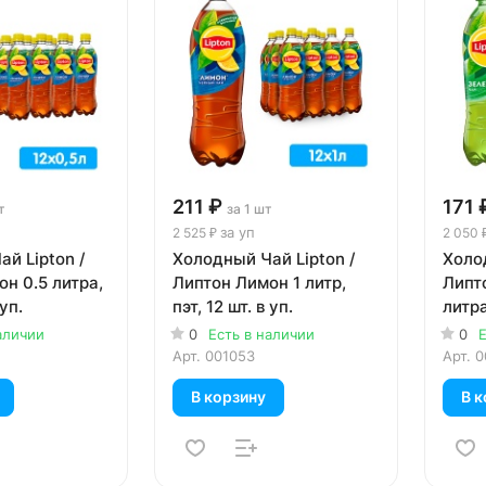
211 ₽
171 
т
за 1 шт
за уп
2 525 ₽
2 050 
й Lipton /
Холодный Чай Lipton /
Холод
н 0.5 литра,
Липтон Лимон 1 литр,
Липт
 уп.
пэт, 12 шт. в уп.
литра,
аличии
0
Есть в наличии
0
Е
Арт.
001053
Арт.
0
В корзину
В к