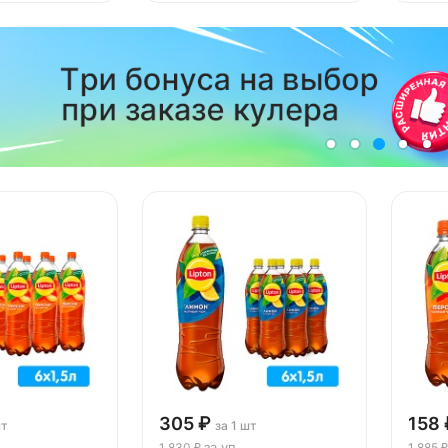
305 ₽
158 
шт
за 1 шт
за уп
1 830 ₽
1 885 