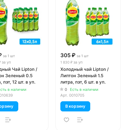
₽
305 ₽
за 1 шт
за 1 шт
за уп
за уп
₽
1 830 ₽
ный Чай Lipton /
Холодный чай Lipton /
он Зеленый 0.5
Липтон Зеленый 1.5
 пэт, 12 шт. в уп.
литра, пэт, 6 шт. в уп.
сть в наличии
0
Есть в наличии
010639
Арт.
0010705
орзину
В корзину