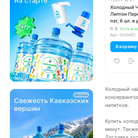
Холодный Ча
Липтон Перс
пэт, 6 шт. в 
0
Есть в н
Арт.
0010401
В корзину
Холодный чай
Реклама
консерванто
напитков.
Купить холод
минут. Также
Доставка хол