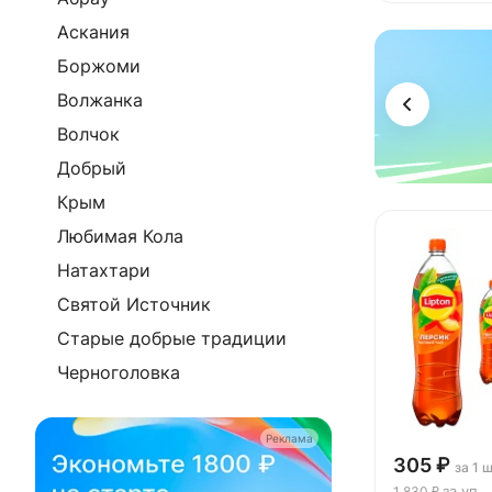
Аскания
Реклама
Боржоми
Волжанка
Волчок
Добрый
Крым
Любимая Кола
Натахтари
Святой Источник
Старые добрые традиции
Черноголовка
Реклама
305 ₽
за 1 
за уп
1 830 ₽