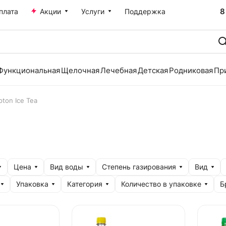
8
плата
Акции
Услуги
Поддержка
Функциональная
Щелочная
Лечебная
Детская
Родниковая
Пр
pton Ice Tea
Цена
Вид воды
Степень газирования
Вид
Упаковка
Категория
Количество в упаковке
Б