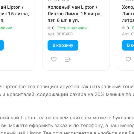
й Lipton /
Холодный чай Lipton /
Холод
ик 1.5 литра,
Липтон Лимон 1.5 литра,
Липт
уп.
пэт, 6 шт. в уп.
литра,
аличии
0
Есть в наличии
0
Е
Арт.
0010400
Арт.
0
В корзину
В к
 Lipton Ice Tea позиционируется как натуральный то
в и красителей, содержащий сахара на 20% меньше по
ный чай Lipton Tea на нашем сайте вы можете буквальн
 вы можете оформить заказ и по телефону, а наш мене
одный чай Lipton Tea осуществляется в удобное для Ва