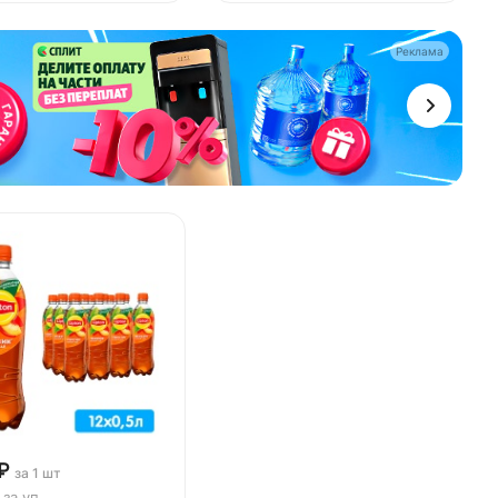
Реклама
₽
за 1 шт
за уп
₽