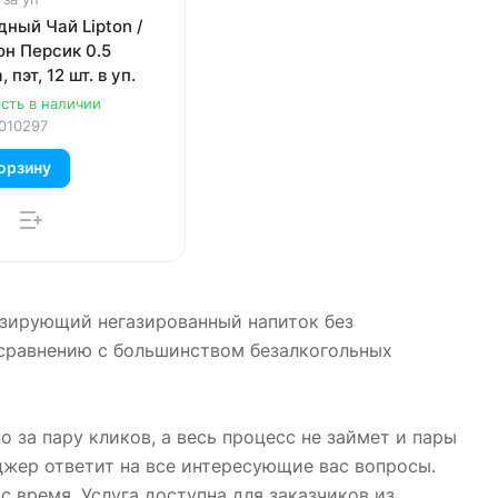
ный Чай Lipton /
он Персик 0.5
 пэт, 12 шт. в уп.
сть в наличии
010297
орзину
низирующий негазированный напиток без
 сравнению с большинством безалкогольных
о за пару кликов, а весь процесс не займет и пары
джер ответит на все интересующие вас вопросы.
с время. Услуга доступна для заказчиков из