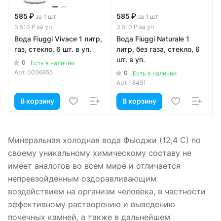
585 ₽
585 ₽
за 1 шт
за 1 шт
за уп
за уп
3 510 ₽
3 510 ₽
Вода Fiuggi Vivace 1 литр,
Вода Fiuggi Naturale 1
газ, стекло, 6 шт. в уп.
литр, без газа, стекло, 6
шт. в уп.
0
Есть в наличии
Арт.
0036855
0
Есть в наличии
Арт.
18451
В корзину
В корзину
Минеральная холодная вода Фьюджи (12,4 С) по
своему уникальному химическому составу не
имеет аналогов во всем мире и отличается
непревзойденным оздоравливающим
воздействием на организм человека, в частности
эффективному растворению и выведению
почечных камней, а также в дальнейшем