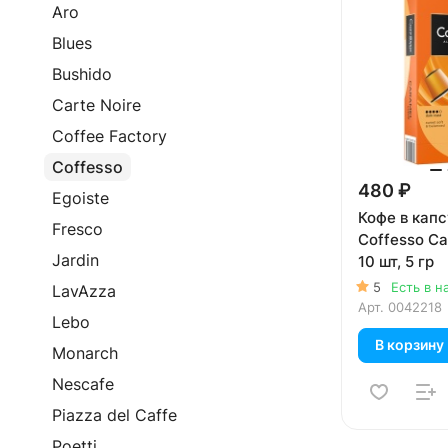
Aro
Blues
Bushido
Carte Noire
Coffee Factory
Coffesso
480 ₽
Egoiste
Кофе в кап
Fresco
Coffesso Ca
Jardin
10 шт, 5 гр
5
Есть в н
LavAzza
Арт.
0042218
Lebo
В корзину
Monarch
Nescafe
Piazza del Caffe
Poetti