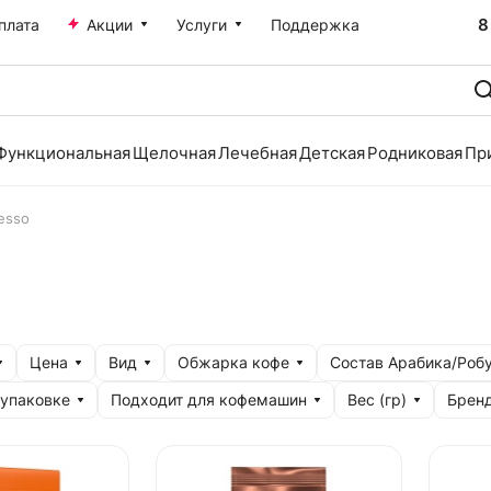
8
плата
Акции
Услуги
Поддержка
Функциональная
Щелочная
Лечебная
Детская
Родниковая
Пр
esso
Цена
Вид
Обжарка кофе
Состав Арабика/Роб
 упаковке
Подходит для кофемашин
Вес (гр)
Брен