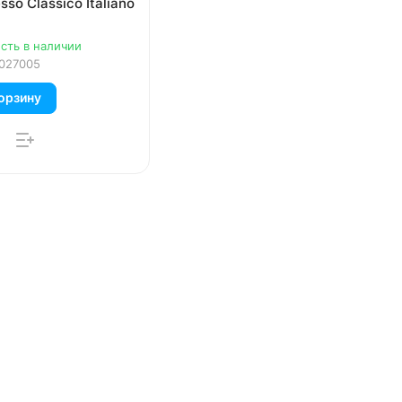
sso Classico Italiano
сть в наличии
027005
орзину