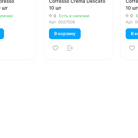
presso
Coffesso Crema Delicato
Coffe
0 шт
10 шт
10 шт
аличии
0
Есть в наличии
0
Е
Арт.
0027006
Арт.
0
В корзину
В к