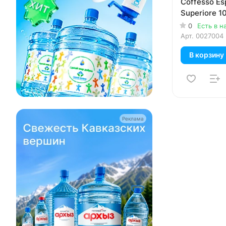
Coffesso Es
Superiore 1
0
Есть в н
Арт.
0027004
В корзину
Реклама