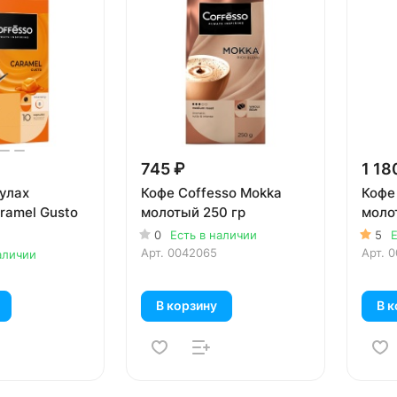
745 ₽
1 18
сулах
Кофе Coffesso Mokka
Кофе
ramel Gusto
молотый 250 гр
моло
0
Есть в наличии
5
Е
Арт.
0042065
Арт.
0
аличии
В корзину
В к