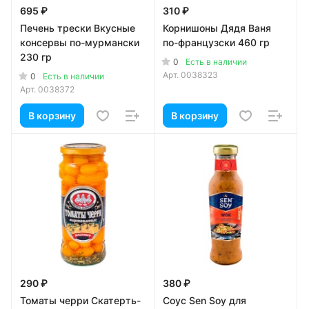
695 ₽
310 ₽
Печень трески Вкусные
Корнишоны Дядя Ваня
консервы по-мурмански
по-французски 460 гр
230 гр
0
Есть в наличии
Арт.
0038323
0
Есть в наличии
Арт.
0038372
В корзину
В корзину
290 ₽
380 ₽
Томаты черри Скатерть-
Соус Sen Soy для