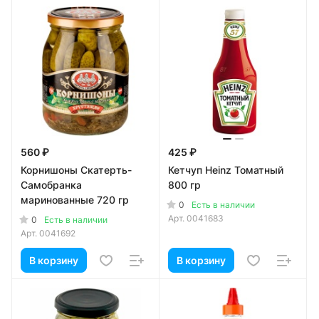
560 ₽
425 ₽
Корнишоны Скатерть-
Кетчуп Heinz Томатный
Самобранка
800 гр
маринованные 720 гр
0
Есть в наличии
Арт.
0041683
0
Есть в наличии
Арт.
0041692
В корзину
В корзину