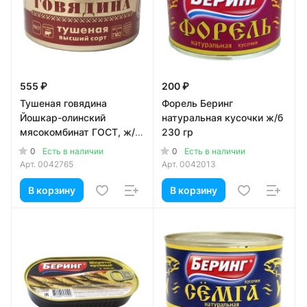
555 ₽
200 ₽
Тушеная говядина
Форель Беринг
Йошкар-олинский
натуральная кусочки ж/б
мясокомбинат ГОСТ, ж/б,
230 гр
325 гр
0
0
Есть в наличии
Есть в наличии
Арт.
0042765
Арт.
0042013
В корзину
В корзину