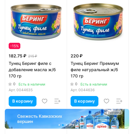
-15%
182.75 ₽
220 ₽
215 ₽
Тунец Беринг филе с
Тунец Беринг Премиум
добавление масла ж/б
филе натуральный ж/б
170 гр
170 гр
0
0
Есть в наличии
Есть в наличии
Арт.
0044635
Арт.
0044636
В корзину
В корзину
а
Реклама