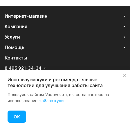
Интернет-магазин
Компания
Услуги
Помощь
Контакты
8 495 921-34-34
✕
Отдел продаж
Используем куки и рекомендательные
zakaz@vodovoz.ru
технологии для улучшения работы сайта
Для поставщиков
Пользуясь сайтом Vodovoz.ru, вы соглашаетесь на
714@vodovoz.ru
использование
файлов куки
Отдел рекламы
reklama@vodovoz.ru
ОК
Москва, Волгоградский проспект, д.42
Главная
Каталог
Корзина
Избранные
Кабинет
Сравнение