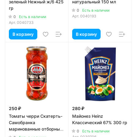
зеленый Нежный ж/б 425
натуральный 150 мл
гр
0
Есть в наличии
Арт.
0040193
0
Есть в наличии
Арт.
0040733
В корзину
В корзину
250 ₽
280 ₽
Томаты черри Скатерть-
Майонез Heinz
Самобранка
Классический 67% 300 гр
маринованные отборные
0
Есть в наличии
580 мл
Арт.
0039706