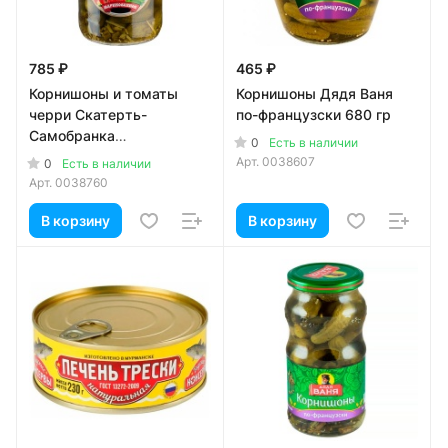
785 ₽
465 ₽
Корнишоны и томаты
Корнишоны Дядя Ваня
черри Скатерть-
по-французски 680 гр
Самобранка
0
Есть в наличии
маринованные 1415 мл
Арт.
0038607
0
Есть в наличии
Арт.
0038760
В корзину
В корзину