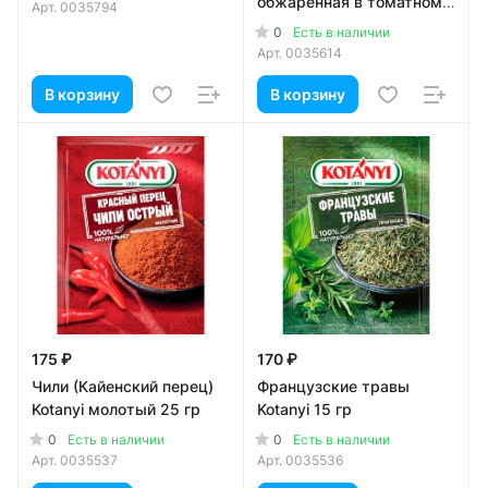
обжаренная в томатном
Арт.
0035794
соусе 240 гр
0
Есть в наличии
Арт.
0035614
В корзину
В корзину
175 ₽
170 ₽
Чили (Кайенский перец)
Французские травы
Kotanyi молотый 25 гр
Kotanyi 15 гр
0
0
Есть в наличии
Есть в наличии
Арт.
0035537
Арт.
0035536