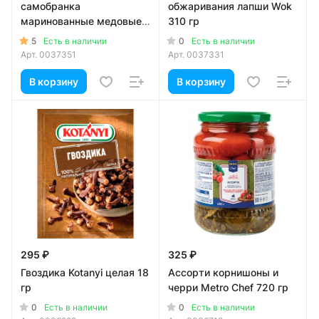
самобранка
обжаривания лапши Wok
маринованные медовые
310 гр
580 мл
5
0
Есть в наличии
Есть в наличии
Арт.
0037351
Арт.
0037331
В корзину
В корзину
295 ₽
325 ₽
Гвоздика Kotanyi целая 18
Ассорти корнишоны и
гр
черри Metro Chef 720 гр
0
0
Есть в наличии
Есть в наличии