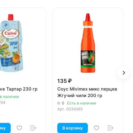
135 ₽
ve Тартар 230 гр
Соус Mivimex микс перцев
Жгучий чили 200 гр
 в наличии
794
0
Есть в наличии
Арт.
0034085
ину
В корзину