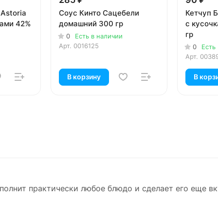
Astoria
Соус Кинто Сацебели
Кетчуп 
бами 42%
домашний 300 гр
с кусоч
гр
0
Есть в наличии
Арт.
0016125
0
Есть
Арт.
0038
В корзину
В корз
олнит практически любое блюдо и сделает его еще вку