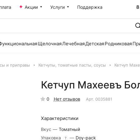
8
плата
Акции
Услуги
Поддержка
Функциональная
Щелочная
Лечебная
Детская
Родниковая
Пр
усы и приправы
Кетчупы, томатные пасты, соусы
Кетчуп Махе
Кетчуп Махеевъ Бо
0
Нет отзывов
Арт.
0035881
Характеристики
Вкус
—
Томатный
Упаковка
—
Doy-pack
?