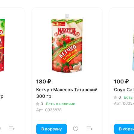
180 ₽
100 ₽
Кетчуп Махеевъ Татарский
Соус Cal
гр
300 гр
0
Есть
Арт.
0035
0
Есть в наличии
Арт.
0035878
В корзину
В корз