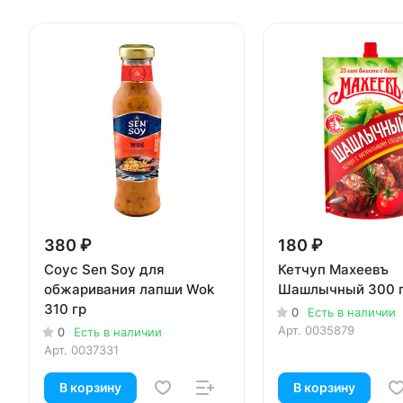
380 ₽
180 ₽
Соус Sen Soy для
Кетчуп Махеевъ
обжаривания лапши Wok
Шашлычный 300 
310 гр
0
Есть в наличии
Арт.
0035879
0
Есть в наличии
Арт.
0037331
В корзину
В корзину