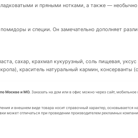
сладковатыми и пряными нотками, а также — необычно
 помидоры и специи. Он замечательно дополняет разл
паста, сахар, крахмал кукурузный, соль пищевая, уксу
кропа), краситель натуральный кармин, консерванты (со
по Москве и МО.
Заказать на дом или в офис можно через сайт, мобильное
вления и внешнем виде товара носит справочный характер, основывается н
ковки может отличаться при проведении производителем рекламных компани