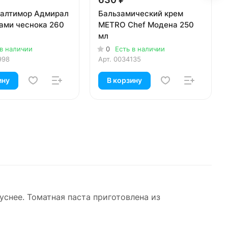
Балтимор Адмирал
Бальзамический крем
ками чеснока 260
METRO Chef Модена 250
мл
 в наличии
0
Есть в наличии
998
Арт.
0034135
ину
В корзину
снее. Томатная паста приготовлена из