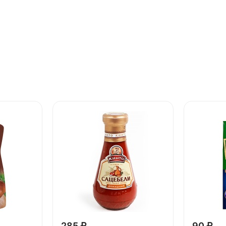
285 ₽
90 ₽